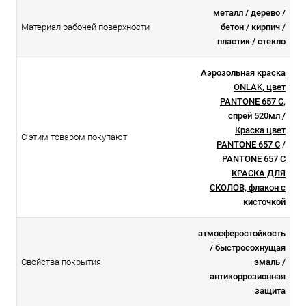
металл / дерево /
Материал рабочей поверхности
бетон / кирпич /
пластик / стекло
Аэрозольная краска
ONLAK, цвет
PANTONE 657 C,
спрей 520мл
/
Краска цвет
С этим товаром покупают
PANTONE 657 C
/
PANTONE 657 C
КРАСКА ДЛЯ
СКОЛОВ, флакон с
кисточкой
атмосферостойкоcть
/ быстросохнущая
Свойства покрытия
эмаль /
антикоррозионная
защита