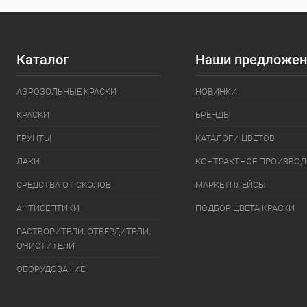
Каталог
Наши предложен
АЭРОЗОЛЬНЫЕ КРАСКИ
НОВИНКИ
КРАСКИ
БРЕНДЫ
ГРУНТЫ
КАТАЛОГИ ЦВЕТОВ
ЛАКИ
КОНТРАКТНОЕ ПРОИЗВОД
СРЕДСТВА ОТ СКОЛОВ
МАРКЕТПЛЕЙСЫ
АНТИСЕПТИКИ
ПОДБОР ЦВЕТА КРАСКИ
РАСТВОРИТЕЛИ, ОТВЕРДИТЕЛИ,
ОЧИСТИТЕЛИ
ОБОРУДОВАНИЕ