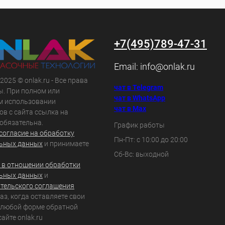
+7(495)789-47-31
Email:
info@onlak.ru
 2025 © onlak.ru - Все права
чат в Telegram
. При полном или
чат в WhatsApp
м использовании
чат в Max
ов с сайта ссылка на
 обязательна.
График работы
согласие на обработку
Пн-Пт: с 10:00 до 20:00
ьных данных
и принимаете
Сб-Вс: выходной
 в отношении обработки
ьных данных
и
тельского соглашения
з, когда оставляете свои
 любой форме обратной
сайте onlak.ru