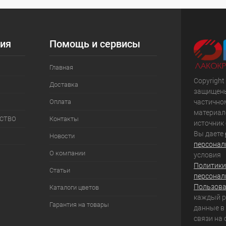
ия
Помощь и сервисы
Главная
Copyright
Доставка
защищены
частично
Оплата
материал
СТВО
Контакты
источник
Вы даете
Новости
персонал
О компании
условия
Политики
Статьи
персонал
Пользова
Каталоги цветов
каждый ра
Гарантия на товары
данные в
связи на 