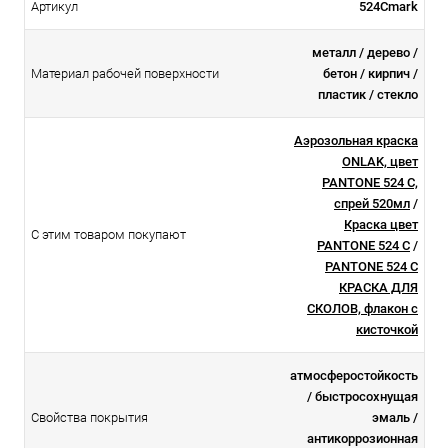
Артикул
524Cmark
металл / дерево /
Материал рабочей поверхности
бетон / кирпич /
пластик / стекло
Аэрозольная краска
ONLAK, цвет
PANTONE 524 C,
спрей 520мл
/
Краска цвет
С этим товаром покупают
PANTONE 524 C
/
PANTONE 524 C
КРАСКА ДЛЯ
СКОЛОВ, флакон с
кисточкой
атмосферостойкоcть
/ быстросохнущая
Свойства покрытия
эмаль /
антикоррозионная