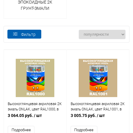
ЭПОКСИДНЫЕ 2К
ГРУНТ-ЭМАЛИ
Фильтр
Высокоглянцевая акриловая 2К
Высокоглянцевая акриловая 2К
эмаль ONLAK, цвет RAL1000, в
эмаль ONLAK, цвет RAL1001, в
комплекте с отвердителем
комплекте с отвердителем
3 064.05 руб.
/ шт
3 005.75 руб.
/ шт
Подробнее
Подробнее