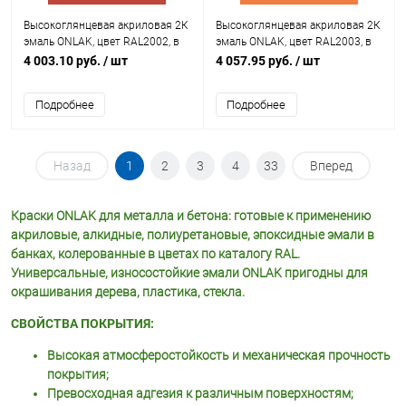
Высокоглянцевая акриловая 2К
Высокоглянцевая акриловая 2К
эмаль ONLAK, цвет RAL2002, в
эмаль ONLAK, цвет RAL2003, в
комплекте с отвердителем
комплекте с отвердителем
4 003.10 руб.
/ шт
4 057.95 руб.
/ шт
Подробнее
Подробнее
Назад
1
2
3
4
33
Вперед
Краски ONLAK для металла и бетона: готовые к применению
акриловые, алкидные, полиуретановые, эпоксидные эмали в
банках, колерованные в цветах по каталогу RAL.
Универсальные, износостойкие эмали ONLAK пригодны для
окрашивания дерева, пластика, стекла.
СВОЙСТВА ПОКРЫТИЯ:
Высокая атмосферостойкость и механическая прочность
покрытия;
Превосходная адгезия к различным поверхностям;