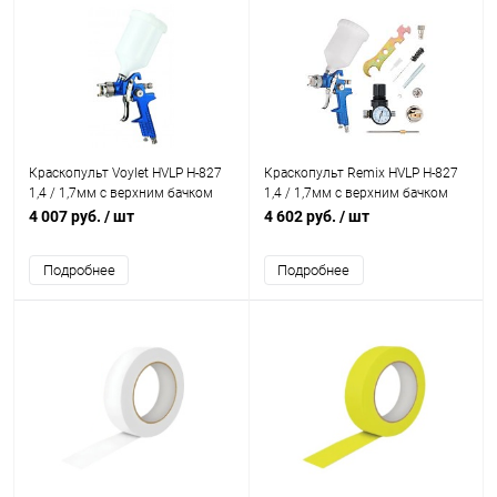
Краскопульт Voylet HVLP H-827
Краскопульт Remix HVLP H-827
1,4 / 1,7мм с верхним бачком
1,4 / 1,7мм c верхним бачком
600мл
600мл (блистер, сменный
4 007 руб.
/ шт
4 602 руб.
/ шт
комплект)
Подробнее
Подробнее