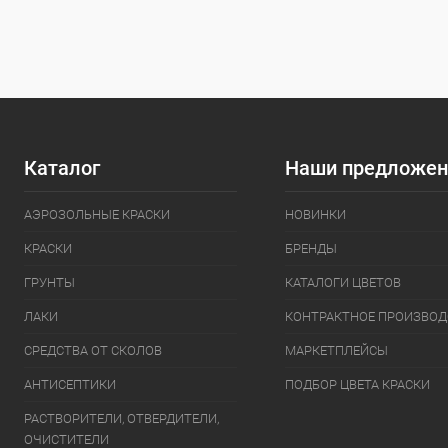
Каталог
Наши предложен
АЭРОЗОЛЬНЫЕ КРАСКИ
НОВИНКИ
КРАСКИ
БРЕНДЫ
ГРУНТЫ
КАТАЛОГИ ЦВЕТОВ
ЛАКИ
КОНТРАКТНОЕ ПРОИЗВОД
СРЕДСТВА ОТ СКОЛОВ
МАРКЕТПЛЕЙСЫ
АНТИСЕПТИКИ
ПОДБОР ЦВЕТА КРАСКИ
РАСТВОРИТЕЛИ, ОТВЕРДИТЕЛИ,
ОЧИСТИТЕЛИ