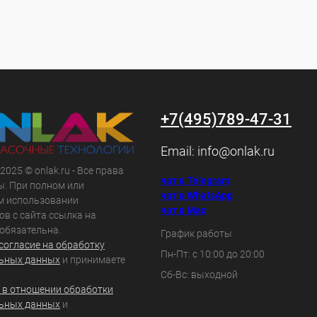
+7(495)789-47-31
Email:
info@onlak.ru
 2025 © onlak.ru - Все права
чат в Telegram
. При полном или
чат в WhatsApp
м использовании
чат в Max
ов с сайта ссылка на
 обязательна.
График работы
согласие на обработку
Пн-Пт: с 10:00 до 20:00
ьных данных
и принимаете
Сб-Вс: выходной
 в отношении обработки
ьных данных
и