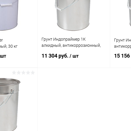
Грунт Индопраймер 1К
er
Грунт Ин
алкидный, антикоррозионный,
ый, 30 кг
антикорр
быстросохнущий, серый, 30 кг
11 304 руб.
15 156
 шт
/ шт
корзину
В корзину
ик
Сравнение
Купить в 1 клик
Сравнение
Купит
В наличии
В избранное
В наличии
В изб
Цвет:
Цвет:
евый
серый
серый