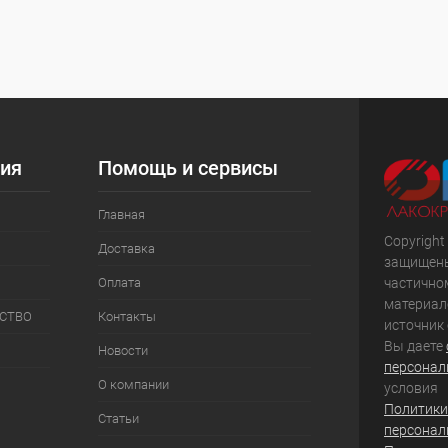
ия
Помощь и сервисы
Главная
Copyright
Доставка
защищены
частично
Оплата
материал
СТВО
Контакты
источник
Вы даете
Новости
персонал
О компании
условия
Политики
Статьи
персонал