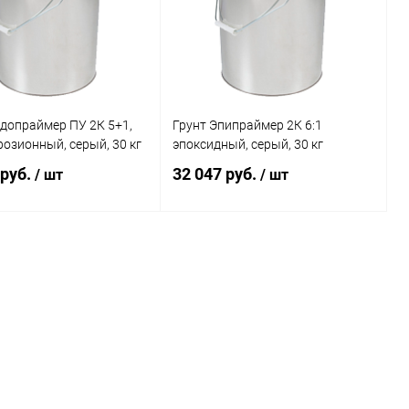
допраймер ПУ 2К 5+1,
Грунт Эпипраймер 2К 6:1
озионный, серый, 30 кг
эпоксидный, серый, 30 кг
 руб.
32 047 руб.
/ шт
/ шт
В корзину
В корзину
ь в 1 клик
Сравнение
Купить в 1 клик
Сравнение
ранное
В наличии
В избранное
В наличии
Цвет:
серый