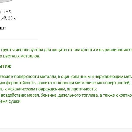
Объем:
Объем:
ер HS
30кг
30кг
ый, 25 кг
 шт
грунты используются для защиты от влажности и выравнивания по
корзину
х цветных металлов.
ЫТИЯ:
ик
Сравнение
гезия к поверхности металла, к оцинкованным и нержавеющим мет
В наличии
осферостойкость, защита от корозии металличесих поверхностей;
ть к механическим повреждениям, элластичность;
 воздействию масел, бензина, дизельного топлива, а также к крат
емя сушки.