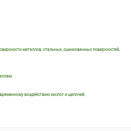
Объем:
30кг
верхности металлов, стальных, оцинкованных поверхностей,
аллам;
ковременному воздействию кислот и щелочей;