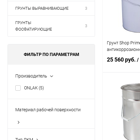
ГРУНТЫ ВЫРАВНИВАЮЩИЕ
3
ГРУНТЫ
3
ФОСФАТИРУЮЩИЕ
Грунт Shop Prim
антикоррозионн
ФИЛЬТР ПО ПАРАМЕТРАМ
25 560 руб.
/
Производитель
В 
ONLAK
(5)
Купить в 1 кл
Материал рабочей поверхности
В избранное
Цвет:
бетон
(5)
красно-коричн
дерево
(5)
Тип ЛКМ