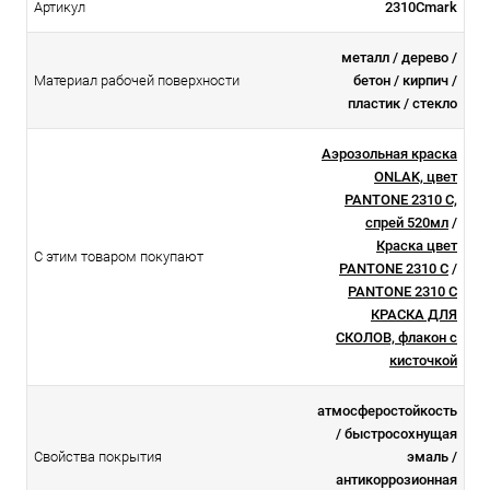
Артикул
2310Cmark
металл / дерево /
Материал рабочей поверхности
бетон / кирпич /
пластик / стекло
Аэрозольная краска
ONLAK, цвет
PANTONE 2310 C,
спрей 520мл
/
Краска цвет
С этим товаром покупают
PANTONE 2310 C
/
PANTONE 2310 C
КРАСКА ДЛЯ
СКОЛОВ, флакон с
кисточкой
атмосферостойкоcть
/ быстросохнущая
Свойства покрытия
эмаль /
антикоррозионная