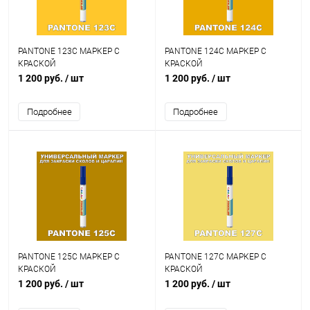
PANTONE 123C МАРКЕР С
PANTONE 124C МАРКЕР С
КРАСКОЙ
КРАСКОЙ
1 200 руб.
/ шт
1 200 руб.
/ шт
Подробнее
Подробнее
PANTONE 125C МАРКЕР С
PANTONE 127C МАРКЕР С
КРАСКОЙ
КРАСКОЙ
1 200 руб.
/ шт
1 200 руб.
/ шт