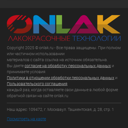
Copyright 2025 © onlak.ru - Все права защищены. При полном
или частичном использовании
материалов с сайта ссылка на источник обязательна.
Вы даете
согласие на обработку персональных данных
и
принимаете условия
Политики в отношении обработки персональных данных
и
Пользовательского соглашения
каждый раз, когда оставляете свои данные в любой форме
обратной связи на сайте onlak.ru
Наш адрес: 109472, г. Москваул. Ташкентская, д. 28, стр. 1
Посмотреть на карте