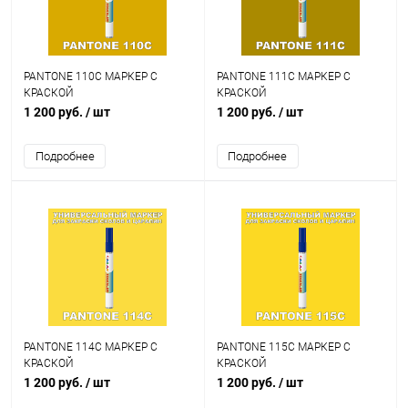
PANTONE 110C МАРКЕР С
PANTONE 111C МАРКЕР С
КРАСКОЙ
КРАСКОЙ
1 200 руб.
/ шт
1 200 руб.
/ шт
Подробнее
Подробнее
PANTONE 114C МАРКЕР С
PANTONE 115C МАРКЕР С
КРАСКОЙ
КРАСКОЙ
1 200 руб.
/ шт
1 200 руб.
/ шт