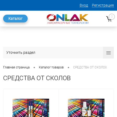
Вход
Регистрация
0
Каталог
Уточнить раздел
•
•
Главная страница
Каталог товаров
СРЕДСТВА ОТ СКОЛОВ
СРЕДСТВА ОТ СКОЛОВ