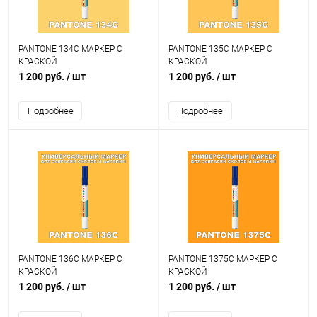
PANTONE 134C МАРКЕР С
PANTONE 135C МАРКЕР С
КРАСКОЙ
КРАСКОЙ
1 200 руб.
/ шт
1 200 руб.
/ шт
Подробнее
Подробнее
PANTONE 136C МАРКЕР С
PANTONE 1375C МАРКЕР С
КРАСКОЙ
КРАСКОЙ
1 200 руб.
/ шт
1 200 руб.
/ шт