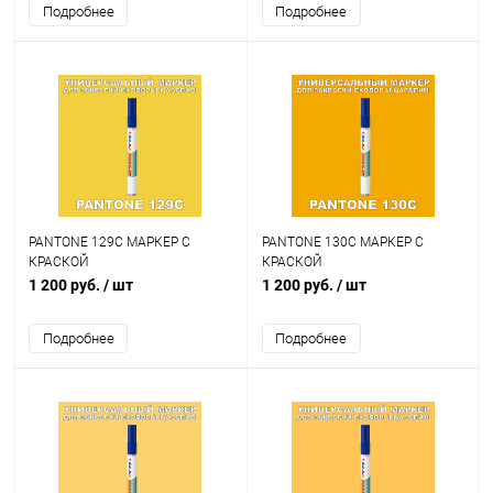
Подробнее
Подробнее
PANTONE 129C МАРКЕР С
PANTONE 130C МАРКЕР С
КРАСКОЙ
КРАСКОЙ
1 200 руб.
/ шт
1 200 руб.
/ шт
Подробнее
Подробнее