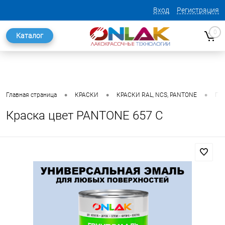
Вход
Регистрация
0
Каталог
•
•
•
Главная страница
КРАСКИ
КРАСКИ RAL, NCS, PANTONE
ГО
Краска цвет PANTONE 657 C