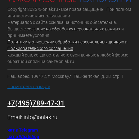
Copyright 2025 © onlak.ru - Все права защищены. При полном
или частичном использовании
материалов с сайта ссылка на источник обязательна.
Вы даете
согласие на обработку персональных данных
и
принимаете условия
Политики в отношении обработки персональных данных
и
Пользовательского соглашения
каждый раз, когда оставляете свои данные в любой форме
обратной связи на сайте onlak.ru
Наш адрес: 109472, г. Москваул. Ташкентская, д. 28, стр. 1
Посмотреть на карте
+7(495)789-47-31
Email:
info@onlak.ru
чат в Telegram
чат в WhatsApp