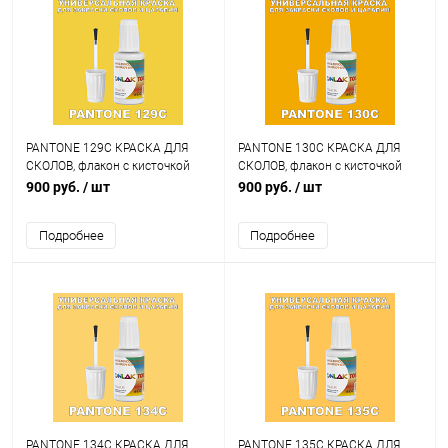
PANTONE 129C КРАСКА ДЛЯ
PANTONE 130C КРАСКА ДЛЯ
СКОЛОВ, флакон с кисточкой
СКОЛОВ, флакон с кисточкой
900 руб.
/ шт
900 руб.
/ шт
Подробнее
Подробнее
PANTONE 134C КРАСКА ДЛЯ
PANTONE 135C КРАСКА ДЛЯ