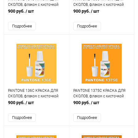
СКОЛОВ, флакон с кисточкой
СКОЛОВ, флакон с кисточкой
900 руб.
/ шт
900 руб.
/ шт
Подробнее
Подробнее
PANTONE 136C КРАСКА ДЛЯ
PANTONE 1375C КРАСКА ДЛЯ
СКОЛОВ, флакон с кисточкой
СКОЛОВ, флакон с кисточкой
900 руб.
/ шт
900 руб.
/ шт
Подробнее
Подробнее