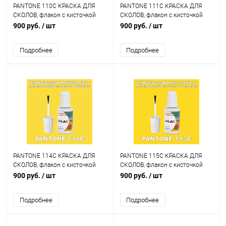
PANTONE 110C КРАСКА ДЛЯ
PANTONE 111C КРАСКА ДЛЯ
СКОЛОВ, флакон с кисточкой
СКОЛОВ, флакон с кисточкой
900 руб.
/ шт
900 руб.
/ шт
Подробнее
Подробнее
PANTONE 114C КРАСКА ДЛЯ
PANTONE 115C КРАСКА ДЛЯ
СКОЛОВ, флакон с кисточкой
СКОЛОВ, флакон с кисточкой
900 руб.
/ шт
900 руб.
/ шт
Подробнее
Подробнее