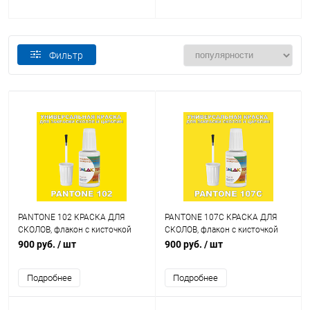
CAPAROL 3D
МОСКОВСКАЯ ПАЛИТРА
Фильтр
PANTONE 102 КРАСКА ДЛЯ
PANTONE 107C КРАСКА ДЛЯ
СКОЛОВ, флакон с кисточкой
СКОЛОВ, флакон с кисточкой
900 руб.
/ шт
900 руб.
/ шт
Подробнее
Подробнее