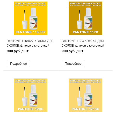
PANTONE 116/027 КРАСКА ДЛЯ
PANTONE 117C КРАСКА ДЛЯ
СКОЛОВ, флакон с кисточкой
СКОЛОВ, флакон с кисточкой
900 руб.
/ шт
900 руб.
/ шт
Подробнее
Подробнее