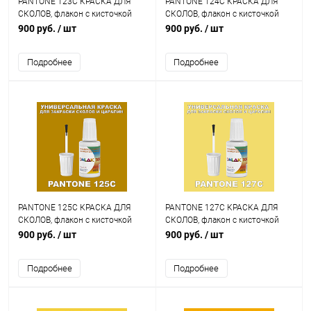
PANTONE 123C КРАСКА ДЛЯ
PANTONE 124C КРАСКА ДЛЯ
СКОЛОВ, флакон с кисточкой
СКОЛОВ, флакон с кисточкой
900 руб.
/ шт
900 руб.
/ шт
Подробнее
Подробнее
PANTONE 125C КРАСКА ДЛЯ
PANTONE 127C КРАСКА ДЛЯ
СКОЛОВ, флакон с кисточкой
СКОЛОВ, флакон с кисточкой
900 руб.
/ шт
900 руб.
/ шт
Подробнее
Подробнее