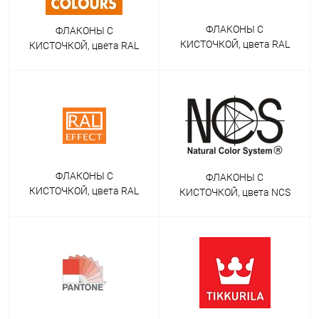
ФЛАКОНЫ С
ФЛАКОНЫ С
КИСТОЧКОЙ, цвета RAL
КИСТОЧКОЙ, цвета RAL
DESIGN
ФЛАКОНЫ С
ФЛАКОНЫ С
КИСТОЧКОЙ, цвета RAL
КИСТОЧКОЙ, цвета NCS
EFFECT