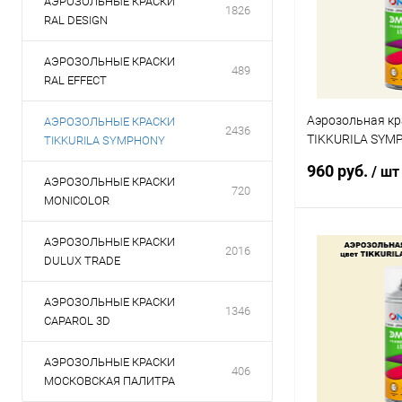
АЭРОЗОЛЬНЫЕ КРАСКИ
1826
RAL DESIGN
АЭРОЗОЛЬНЫЕ КРАСКИ
489
RAL EFFECT
Аэрозольная кр
АЭРОЗОЛЬНЫЕ КРАСКИ
2436
TIKKURILA SYM
TIKKURILA SYMPHONY
спрей 520мл
960 руб.
/ шт
АЭРОЗОЛЬНЫЕ КРАСКИ
720
MONICOLOR
АЭРОЗОЛЬНЫЕ КРАСКИ
В 
2016
DULUX TRADE
Купить в 1 кл
АЭРОЗОЛЬНЫЕ КРАСКИ
1346
CAPAROL 3D
В избранное
АЭРОЗОЛЬНЫЕ КРАСКИ
406
МОСКОВСКАЯ ПАЛИТРА