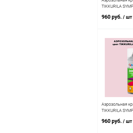
Аэрозольная кр
TIKKURILA SYM
спрей 520мл
960 руб.
/ шт
В 
Купить в 1 кл
В избранное
Аэрозольная кр
TIKKURILA SYM
спрей 520мл
960 руб.
/ шт