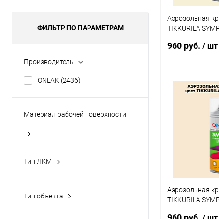
Аэрозольная кр
ФИЛЬТР ПО ПАРАМЕТРАМ
TIKKURILA SYM
спрей 520мл
960 руб.
/ шт
Производитель
ONLAK
(2436)
В 
Купить в 1 кл
Материал рабочей поверхности
В избранное
бетон
(2436)
дерево
(2436)
Тип ЛКМ
кирпич
(2436)
алкидная эмаль
(2436)
металл
(2436)
Аэрозольная кр
Тип объекта
TIKKURILA SYM
пластик
(2436)
авиация
(2436)
спрей 520мл
960 руб.
/ шт
Показать ещё 1