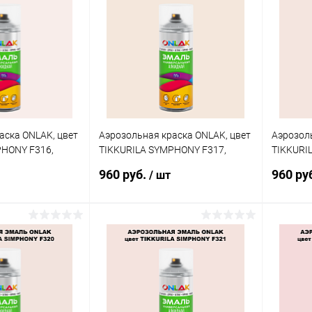
ик
Сравнение
Купить в 1 клик
Сравнение
Купит
В наличии
В избранное
В наличии
В изб
аска ONLAK, цвет
Аэрозольная краска ONLAK, цвет
Аэрозоль
PHONY F316,
TIKKURILA SYMPHONY F317,
TIKKURI
спрей 520мл
спрей 5
960 руб.
960 ру
/ шт
корзину
В корзину
ик
Сравнение
Купить в 1 клик
Сравнение
Купит
В наличии
В избранное
В наличии
В изб