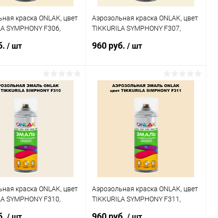
ная краска ONLAK, цвет
Аэрозольная краска ONLAK, цвет
LA SYMPHONY F306,
TIKKURILA SYMPHONY F307,
20мл
спрей 520мл
б.
960 руб.
/ шт
/ шт
В корзину
В корзину
ь в 1 клик
Сравнение
Купить в 1 клик
Сравнение
ранное
В наличии
В избранное
В наличии
ная краска ONLAK, цвет
Аэрозольная краска ONLAK, цвет
LA SYMPHONY F310,
TIKKURILA SYMPHONY F311,
20мл
спрей 520мл
б.
960 руб.
/ шт
/ шт