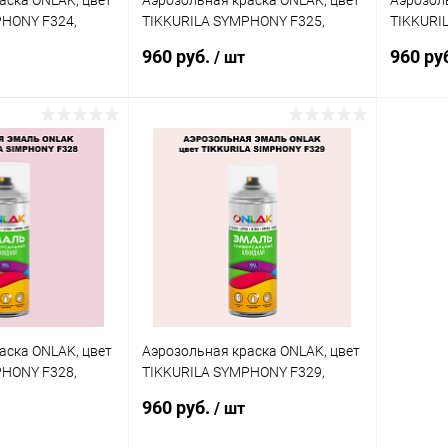
аска ONLAK, цвет
Аэрозольная краска ONLAK, цвет
Аэрозоль
PHONY F324,
TIKKURILA SYMPHONY F325,
TIKKURI
спрей 520мл
спрей 5
960 руб.
960 ру
/ шт
корзину
В корзину
ик
Сравнение
Купить в 1 клик
Сравнение
Купит
В наличии
В избранное
В наличии
В изб
аска ONLAK, цвет
Аэрозольная краска ONLAK, цвет
PHONY F328,
TIKKURILA SYMPHONY F329,
спрей 520мл
960 руб.
/ шт