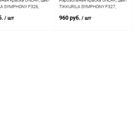
ная краска ONLAK, цвет
Аэрозольная краска ONLAK, цвет
LA SYMPHONY F326,
TIKKURILA SYMPHONY F327,
20мл
спрей 520мл
б.
960 руб.
/ шт
/ шт
В корзину
В корзину
ь в 1 клик
Сравнение
Купить в 1 клик
Сравнение
ранное
В наличии
В избранное
В наличии