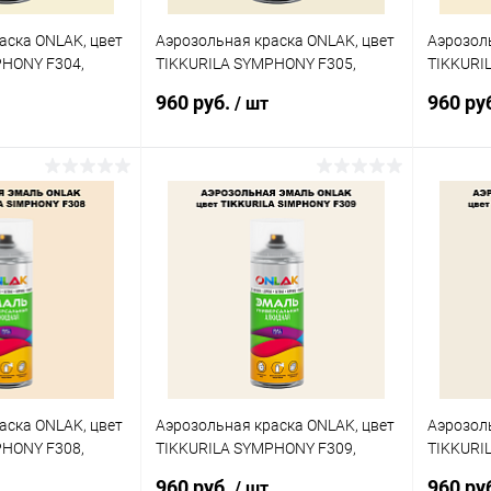
аска ONLAK, цвет
Аэрозольная краска ONLAK, цвет
Аэрозоль
PHONY F304,
TIKKURILA SYMPHONY F305,
TIKKURI
спрей 520мл
спрей 5
960 руб.
960 ру
/ шт
корзину
В корзину
ик
Сравнение
Купить в 1 клик
Сравнение
Купит
В наличии
В избранное
В наличии
В изб
аска ONLAK, цвет
Аэрозольная краска ONLAK, цвет
Аэрозоль
PHONY F308,
TIKKURILA SYMPHONY F309,
TIKKURI
спрей 520мл
спрей 5
960 руб.
960 ру
/ шт