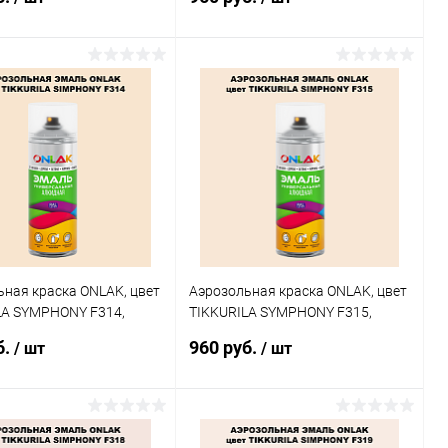
В корзину
В корзину
ь в 1 клик
Сравнение
Купить в 1 клик
Сравнение
ранное
В наличии
В избранное
В наличии
ная краска ONLAK, цвет
Аэрозольная краска ONLAK, цвет
LA SYMPHONY F314,
TIKKURILA SYMPHONY F315,
20мл
спрей 520мл
б.
960 руб.
/ шт
/ шт
В корзину
В корзину