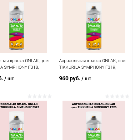
ь в 1 клик
Сравнение
Купить в 1 клик
Сравнение
ранное
В наличии
В избранное
В наличии
ная краска ONLAK, цвет
Аэрозольная краска ONLAK, цвет
LA SYMPHONY F318,
TIKKURILA SYMPHONY F319,
20мл
спрей 520мл
б.
960 руб.
/ шт
/ шт
В корзину
В корзину
ь в 1 клик
Сравнение
Купить в 1 клик
Сравнение
ранное
В наличии
В избранное
В наличии