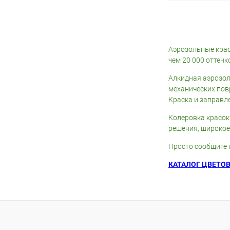
В 
Купить в 1 кл
Аэрозольные крас
чем 20 000 оттенк
В избранное
Алкидная аэрозол
механических пов
Краска и заправл
Колеровка красок
решения, широкое
Просто сообщите 
КАТАЛОГ ЦВЕТОВ