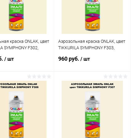
ная краска ONLAK, цвет
Аэрозольная краска ONLAK, цвет
LA SYMPHONY F302,
TIKKURILA SYMPHONY F303,
20мл
спрей 520мл
б.
960 руб.
/ шт
/ шт
В корзину
В корзину
ь в 1 клик
Сравнение
Купить в 1 клик
Сравнение
ранное
В наличии
В избранное
В наличии