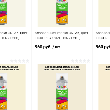
аска ONLAK, цвет
Аэрозольная краска ONLAK, цвет
Аэрозоль
PHONY F300,
TIKKURILA SYMPHONY F301,
TIKKURI
спрей 520мл
спрей 5
960 руб.
960 ру
/ шт
корзину
В корзину
ик
Сравнение
Купить в 1 клик
Сравнение
Купит
В наличии
В избранное
В наличии
В изб