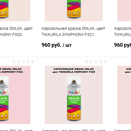
аска ONLAK, цвет
Аэрозольная краска ONLAK, цвет
Аэрозоль
PHONY F320,
TIKKURILA SYMPHONY F321,
TIKKURI
спрей 520мл
спрей 5
960 руб.
960 ру
/ шт
корзину
В корзину
ик
Сравнение
Купить в 1 клик
Сравнение
Купит
В наличии
В избранное
В наличии
В изб