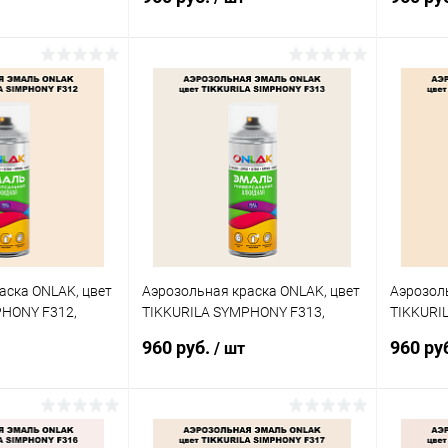
корзину
В корзину
ик
Сравнение
Купить в 1 клик
Сравнение
Купит
В наличии
В избранное
В наличии
В изб
аска ONLAK, цвет
Аэрозольная краска ONLAK, цвет
Аэрозоль
PHONY F312,
TIKKURILA SYMPHONY F313,
TIKKURI
спрей 520мл
спрей 5
960 руб.
960 ру
/ шт
корзину
В корзину