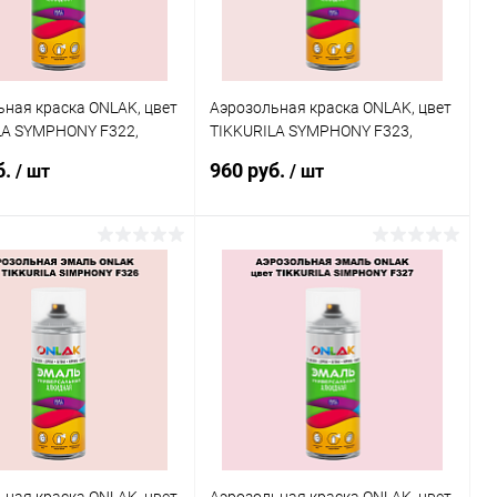
ная краска ONLAK, цвет
Аэрозольная краска ONLAK, цвет
LA SYMPHONY F322,
TIKKURILA SYMPHONY F323,
20мл
спрей 520мл
б.
960 руб.
/ шт
/ шт
В корзину
В корзину
ь в 1 клик
Сравнение
Купить в 1 клик
Сравнение
ранное
В наличии
В избранное
В наличии