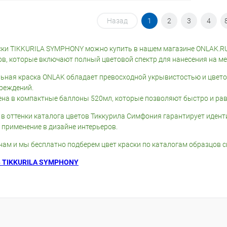
корзину
Назад
В корзину
1
2
3
4
ик
Сравнение
Купить в 1 клик
Сравнение
ки TIKKURILA SYMPHONY можно купить в нашем магазине ONLAK.RU 
ов, которые включают полный цветовой спектр для нанесения на мета
В наличии
В избранное
В наличии
ьная краска ONLAK обладает превосходной укрывистостью и цвето
реждений.
ена в компактные баллоны 520мл, которые позволяют быстро и рав
 в оттенки каталога цветов Тиккурила Симфония гарантирует иден
 применение в дизайне интерьеров.
нам и мы бесплатно подберем цвет краски по каталогам образцов 
 TIKKURILA SYMPHONY