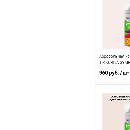
Купить в 1 кл
В избранное
Аэрозольная кр
TIKKURILA SYM
спрей 520мл
960 руб.
/ шт
В 
Купить в 1 кл
В избранное