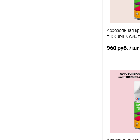
Аэрозольная кр
TIKKURILA SYM
спрей 520мл
960 руб.
/ шт
В 
Купить в 1 кл
В избранное