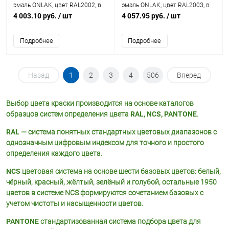
эмаль ONLAK, цвет RAL2002, в
эмаль ONLAK, цвет RAL2003, в
комплекте с отвердителем
комплекте с отвердителем
4 003.10 руб.
/ шт
4 057.95 руб.
/ шт
Подробнее
Подробнее
Назад
1
2
3
4
506
Вперед
Выбор цвета краски производится на основе каталогов
образцов систем определения цвета
RAL, NCS, PANTONE
.
RAL
— система понятных стандартных цветовых диапазонов с
однозначным цифровым индексом для точного и простого
определения каждого цвета.
NCS
цветовая система на основе шести базовых цветов: белый,
чёрный, красный, жёлтый, зелёный и голубой, остальные 1950
цветов в системе NCS формируются сочетанием базовых с
учетом чистоты и насыщенности цветов.
PANTONE
стандартизованная система подбора цвета для