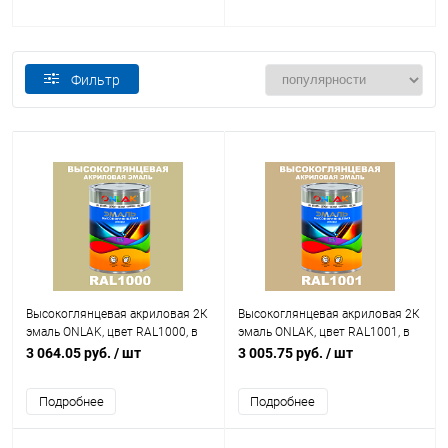
3D
МОСКОВСКАЯ ПАЛИТРА
Фильтр
Высокоглянцевая акриловая 2К
Высокоглянцевая акриловая 2К
эмаль ONLAK, цвет RAL1000, в
эмаль ONLAK, цвет RAL1001, в
комплекте с отвердителем
комплекте с отвердителем
3 064.05 руб.
/ шт
3 005.75 руб.
/ шт
Подробнее
Подробнее