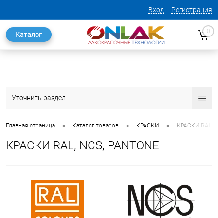
Вход
Регистрация
0
Каталог
Уточнить раздел
•
•
•
Главная страница
Каталог товаров
КРАСКИ
КРАСКИ RAL, 
КРАСКИ RAL, NCS, PANTONE