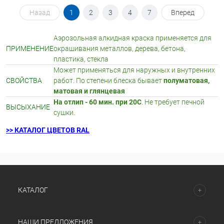
Назад
1
2
3
4
7
Вперед
Аэрозольная алкидная краска применяется для
ПРИМЕНЕНИЕ
окрашивания металлов, дерева, бетона,
пластика, стекла
Может применяться для наружных и внутренних
СВОЙСТВА
работ. По степени блеска бывает
полуматовая,
матовая и глянцевая
На отлип - 60 мин. при 20С
. Не требует печной
ВЫСЫХАНИЕ
сушки.
>> КАТАЛОГ ЦВЕТОВ RAL
КАТАЛОГ
НАШИ ПРЕДЛОЖЕНИЯ