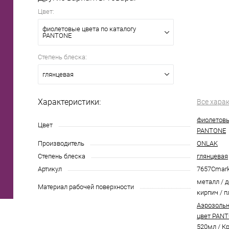
Цвет:
фиолетовые цвета по каталогу
PANTONE
Степень блеска:
глянцевая
Характеристики:
Все хара
фиолетовы
Цвет
PANTONE
Производитель
ONLAK
Степень блеска
глянцевая
Артикул
7657Cmar
металл / д
Материал рабочей поверхности
кирпич / п
Аэрозольн
цвет PANT
520мл
/
Кр