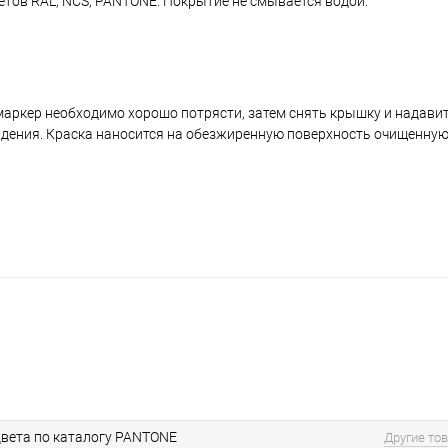
ветов RAL, NCS, PANTONE. Покрытие не смывается водой.
аркер необходимо хорошо потрясти, затем снять крышку и надавить
ждения. Краска наносится на обезжиренную поверхность очищенную
вета по каталогу PANTONE
Другие то