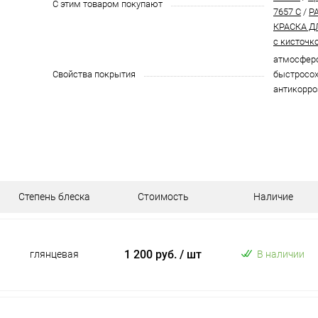
С этим товаром покупают
7657 C
/
P
КРАСКА Д
с кисточк
атмосферо
Свойства покрытия
быстросох
антикорро
Степень блеска
Стоимость
Наличие
1 200 руб.
/ шт
глянцевая
В наличии