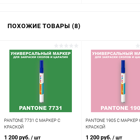
В корзину
В корзину
ПОХОЖИЕ ТОВАРЫ (8)
Купить в 1 клик
Сравнение
Купить в 1 клик
Сра
В избранное
В наличии
В избранное
В н
Цвет:
Цвет:
фиолетовые цвета по каталогу
фиолетовые цвета по катал
PANTONE
PANTONE
Объем:
Объем:
1кг
20мл
Степень блеска:
Степень блеска:
полуматовая
матовая
PANTONE 7731 C МАРКЕР С
PANTONE 1905 C МАРКЕР 
КРАСКОЙ
КРАСКОЙ
1 200 руб.
1 200 руб.
/ шт
/ шт