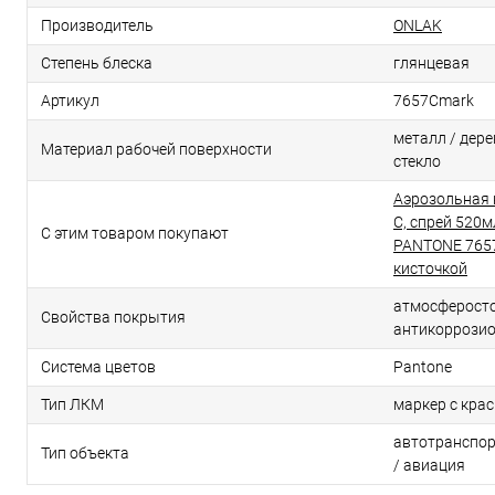
Производитель
ONLAK
Степень блеска
глянцевая
Артикул
7657Cmark
металл / дерев
Материал рабочей поверхности
стекло
Аэрозольная 
C, спрей 520м
С этим товаром покупают
PANTONE 7657
кисточкой
атмосферосто
Свойства покрытия
антикоррози
Система цветов
Pantone
Тип ЛКМ
маркер с кра
автотранспор
Тип объекта
/ авиация