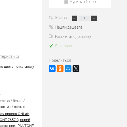
Купить в 1 клик
Кол-во:
Нашли дешевле
Рассчитать доставку
В наличии
ктеристики
Поделиться
е цвета по каталогу
k
ерево / бетон /
ластик / стекло
ая краска ONLAK,
ONE 7657 C, спрей
аска цвет PANTONE