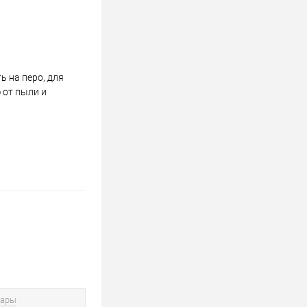
 на перо, для
 от пыли и
вары