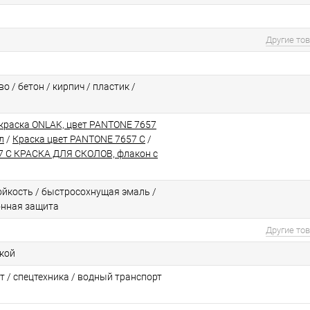
Другие то
о / бетон / кирпич / пластик /
краска ONLAK, цвет PANTONE 7657
л
/
Краска цвет PANTONE 7657 C
/
 C КРАСКА ДЛЯ СКОЛОВ, флакон с
йкоcть / быстросохнущая эмаль /
онная защита
Другие то
ской
т / спецтехника / водный транспорт