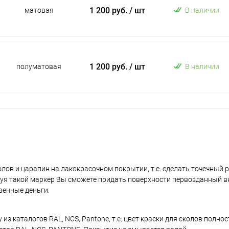
1 200 руб.
/ шт
матовая
В наличии
1 200 руб.
/ шт
полуматовая
В наличии
лов и царапин на лакокрасочном покрытии, т.е. сделать точечный 
уя такой маркер Вы сможете придать поверхности первозданный в
венные деньги.
з каталогов RAL, NCS, Pantone, т.е. цвет краски для сколов полно