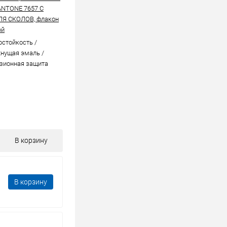
ANTONE 7657 C
ЛЯ СКОЛОВ, флакон
ой
стойкоcть /
нущая эмаль /
зионная защита
В корзину
В корзину