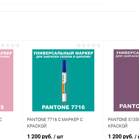
В корзину
внение
Купить в 1 клик
Сравнение
аличии
В избранное
В наличии
Цвет:
огу
фиолетовые цвета по каталогу
PANTONE
Степень блеска:
глянцевая
С
PANTONE 7716 C МАРКЕР С
PANTONE 5135
КРАСКОЙ
КРАСКОЙ
1 200 руб.
1 200 руб.
/ шт
/