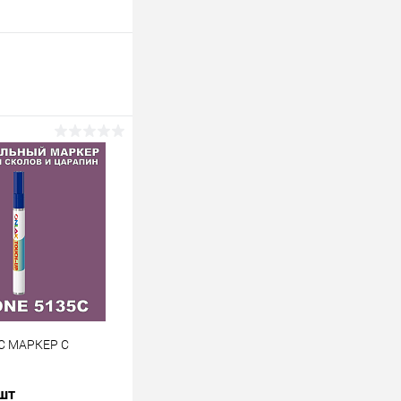
C МАРКЕР С
 шт