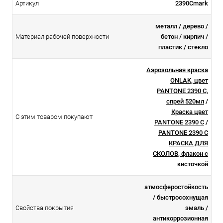
Артикул
2390Cmark
металл / дерево /
Материал рабочей поверхности
бетон / кирпич /
пластик / стекло
Аэрозольная краска
ONLAK, цвет
PANTONE 2390 C,
спрей 520мл
/
Краска цвет
С этим товаром покупают
PANTONE 2390 C
/
PANTONE 2390 C
КРАСКА ДЛЯ
СКОЛОВ, флакон с
кисточкой
атмосферостойкоcть
/ быстросохнущая
Свойства покрытия
эмаль /
антикоррозионная