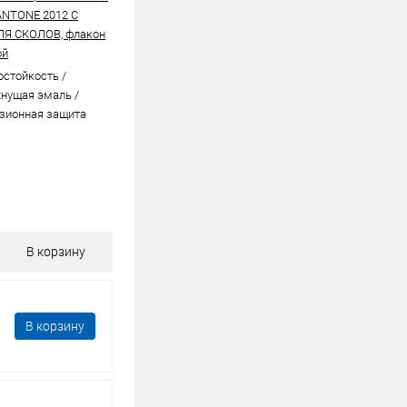
ANTONE 2012 C
ЛЯ СКОЛОВ, флакон
ой
стойкоcть /
нущая эмаль /
зионная защита
В корзину
В корзину