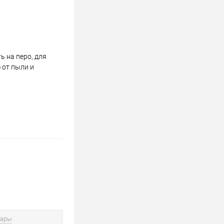
 на перо, для
 от пыли и
вары