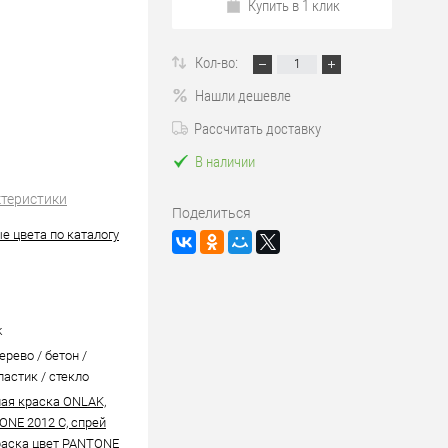
Купить в 1 клик
Кол-во:
Нашли дешевле
Рассчитать доставку
В наличии
ктеристики
Поделиться
е цвета по каталогу
k
ерево / бетон /
ластик / стекло
ая краска ONLAK,
ONE 2012 C, спрей
аска цвет PANTONE