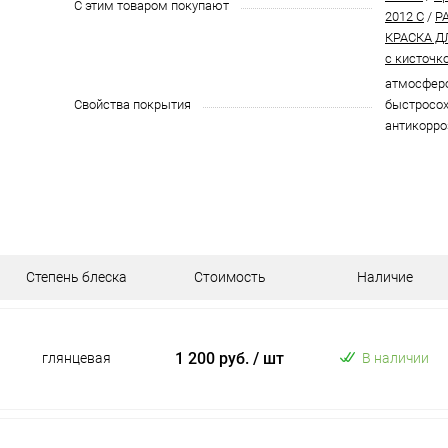
С этим товаром покупают
2012 C
/
P
КРАСКА Д
с кисточк
атмосферо
Свойства покрытия
быстросох
антикорро
Степень блеска
Стоимость
Наличие
1 200 руб.
/ шт
глянцевая
В наличии