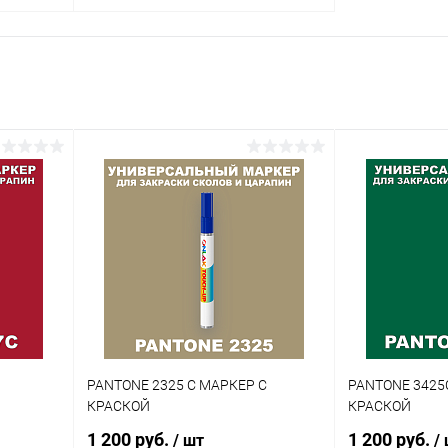
В корзину
внение
Купить в 1 клик
Сравнение
аличии
В избранное
В наличии
Цвет:
огу
коричневые цвета по каталогу
PANTONE
Степень блеска:
глянцевая
PANTONE 2325 C МАРКЕР С
PANTONE 3425
КРАСКОЙ
КРАСКОЙ
1 200 руб.
1 200 руб.
/ шт
/