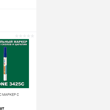
C МАРКЕР С
 шт