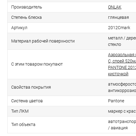
Производитель
ONLAK
Степень блеска
глянцевая
Артикул
2012Cmark
металл / дерев
Материал рабочей поверхности
стекло
Аэрозольная 
C, спрей 520м
С этим товаром покупают
PANTONE 2012
кисточкой
атмосферосто
Свойства покрытия
антикоррози
Система цветов
Pantone
Тип ЛКМ
маркер с кра
автотранспор
Тип объекта
/ авиация