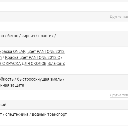
Другие то
о / бетон / кирпич / пластик /
краска ONLAK, цвет PANTONE 2012
л
/
Краска цвет PANTONE 2012 C
/
 C КРАСКА ДЛЯ СКОЛОВ, флакон с
йкоcть / быстросохнущая эмаль /
онная защита
Другие то
ской
т / спецтехника / водный транспорт