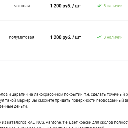
1 200 руб.
/ шт
матовая
В наличии
1 200 руб.
/ шт
полуматовая
В наличии
лов и царапин на лакокрасочном покрытии, т.е. сделать точечный 
уя такой маркер Вы сможете придать поверхности первозданный в
венные деньги.
з каталогов RAL, NCS, Pantone, т.е. цвет краски для сколов полно