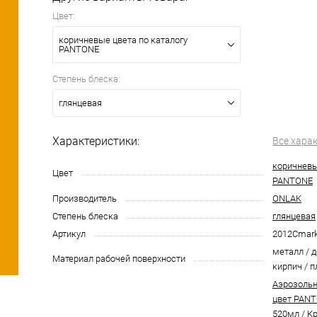
Цвет:
коричневые цвета по каталогу
PANTONE
Степень блеска:
глянцевая
Характеристики:
Все хара
коричневы
Цвет
PANTONE
Производитель
ONLAK
Степень блеска
глянцевая
Артикул
2012Cmar
металл / д
Материал рабочей поверхности
кирпич / п
Аэрозольн
цвет PANT
520мл
/
Кр