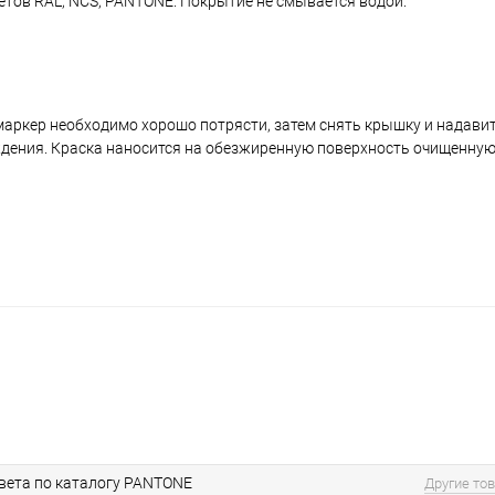
ветов RAL, NCS, PANTONE. Покрытие не смывается водой.
аркер необходимо хорошо потрясти, затем снять крышку и надавить
ждения. Краска наносится на обезжиренную поверхность очищенную
вета по каталогу PANTONE
Другие то