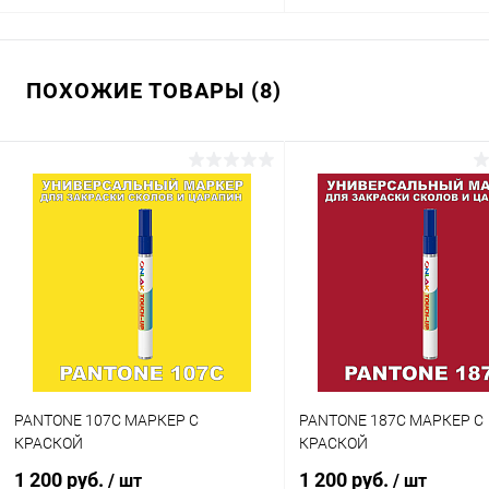
В корзину
В корзину
ПОХОЖИЕ ТОВАРЫ (8)
Купить в 1 клик
Сравнение
Купить в 1 клик
Сра
В избранное
В наличии
В избранное
В н
Цвет:
Цвет:
коричневые цвета по каталогу
коричневые цвета по катал
PANTONE
PANTONE
Объем:
Объем:
20мл
1кг
Степень блеска:
Степень блеска:
матовая
полуматовая
PANTONE 107C МАРКЕР С
PANTONE 187C МАРКЕР С
КРАСКОЙ
КРАСКОЙ
1 200 руб.
1 200 руб.
/ шт
/ шт