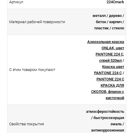
Артикул
224Cmark
металл / дерево /
Материал рабочей поверхности
бетон / кирпич /
пластик / стекло
Аэрозольная краска
ONLAK, цвет
PANTONE 224 C,
спрей 520мл
/
Краска цвет
С этим товаром покупают
PANTONE 224 C
/
PANTONE 224 C
КРАСКА ДЛЯ
СКОЛОВ, флакон с
кисточкой
атмосферостойкоcть
/ быстросохнущая
Свойства покрытия
эмаль /
антикоррозионная