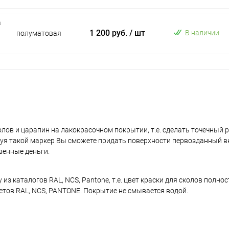
а
1 200 руб.
/ шт
В наличии
полуматовая
лов и царапин на лакокрасочном покрытии, т.е. сделать точечный 
уя такой маркер Вы сможете придать поверхности первозданный в
венные деньги.
з каталогов RAL, NCS, Pantone, т.е. цвет краски для сколов полно
ветов RAL, NCS, PANTONE. Покрытие не смывается водой.