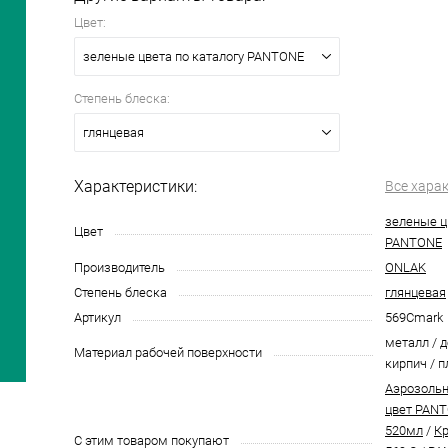
Цвет:
зеленые цвета по каталогу PANTONE
Степень блеска:
глянцевая
Характеристики:
Все хара
зеленые ц
Цвет
PANTONE
Производитель
ONLAK
Степень блеска
глянцевая
Артикул
569Cmark
металл / д
Материал рабочей поверхности
кирпич / п
Аэрозольн
цвет PANT
520мл
/
Кр
С этим товаром покупают