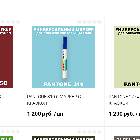
внение
Купить в 1 клик
Сравнение
аличии
В избранное
В наличии
Цвет:
зеленые цвета по каталогу
PANTONE
Степень блеска:
глянцевая
С
PANTONE 310 C МАРКЕР С
PANTONE 2274
КРАСКОЙ
КРАСКОЙ
1 200 руб.
1 200 руб.
/ шт
/
В корзину