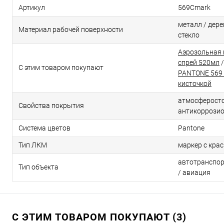
Артикул
569Cmark
металл / дерев
Материал рабочей поверхности
стекло
Аэрозольная 
спрей 520мл
С этим товаром покупают
PANTONE 569 
кисточкой
атмосферосто
Свойства покрытия
антикоррози
Система цветов
Pantone
Тип ЛКМ
маркер с кра
автотранспор
Тип объекта
/ авиация
С ЭТИМ ТОВАРОМ ПОКУПАЮТ (3)