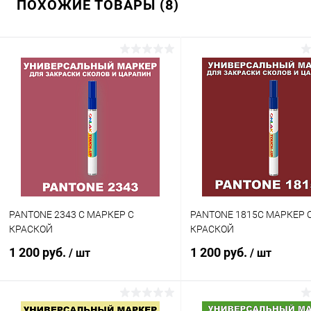
ПОХОЖИЕ ТОВАРЫ (8)
Купить в 1 клик
Сравнение
Купить в 1 клик
Сра
В избранное
В наличии
В избранное
В н
Цвет:
Цвет:
зеленые цвета по каталогу
зеленые цвета по каталогу
PANTONE
PANTONE
Объем:
Объем:
1кг
20мл
Степень блеска:
Степень блеска:
полуматовая
матовая
PANTONE 2343 C МАРКЕР С
PANTONE 1815C МАРКЕР 
КРАСКОЙ
КРАСКОЙ
1 200 руб.
1 200 руб.
/ шт
/ шт
В корзину
В корзину