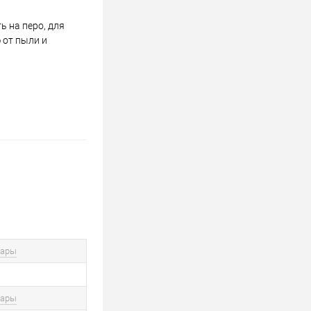
 на перо, для
 от пыли и
вары
вары