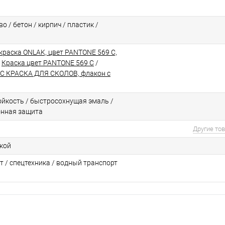
о / бетон / кирпич / пластик /
краска ONLAK, цвет PANTONE 569 C,
/
Краска цвет PANTONE 569 C
/
C КРАСКА ДЛЯ СКОЛОВ, флакон с
йкоcть / быстросохнущая эмаль /
онная защита
Другие то
ской
т / спецтехника / водный транспорт