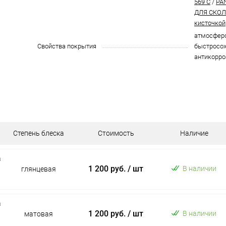
569 C
/
PA
ДЛЯ СКОЛО
кисточкой
атмосферо
Свойства покрытия
быстросох
антикорро
Степень блеска
Стоимость
Наличие
а
1 200 руб.
/ шт
В наличии
глянцевая
а
1 200 руб.
/ шт
В наличии
матовая