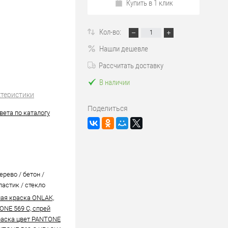
Купить в 1 клик
Кол-во:
Нашли дешевле
Рассчитать доставку
В наличии
ктеристики
Поделиться
вета по каталогу
ерево / бетон /
ластик / стекло
ая краска ONLAK,
ONE 569 C, спрей
аска цвет PANTONE