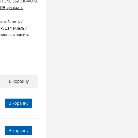
NTONE 569 C КРАСКА
В, флакон с
стойкоcть /
нущая эмаль /
зионная защита
В корзину
В корзину
В корзину