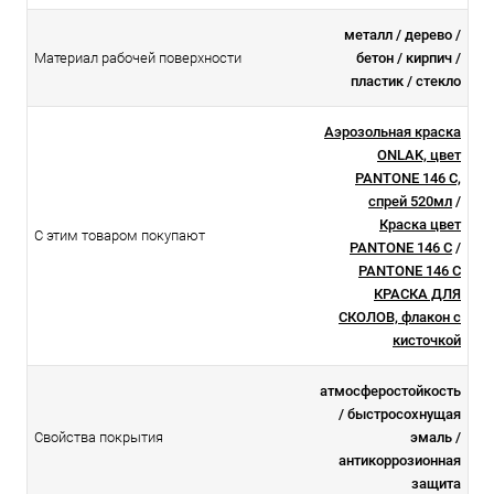
металл / дерево /
Материал рабочей поверхности
бетон / кирпич /
пластик / стекло
Аэрозольная краска
ONLAK, цвет
PANTONE 146 C,
спрей 520мл
/
Краска цвет
С этим товаром покупают
PANTONE 146 C
/
PANTONE 146 C
КРАСКА ДЛЯ
СКОЛОВ, флакон с
кисточкой
атмосферостойкоcть
/ быстросохнущая
Свойства покрытия
эмаль /
антикоррозионная
защита