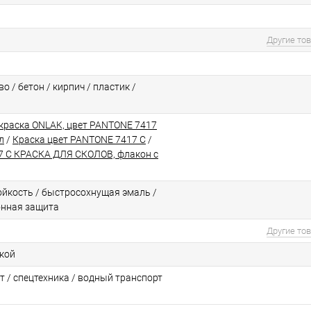
Другие то
о / бетон / кирпич / пластик /
краска ONLAK, цвет PANTONE 7417
л
/
Краска цвет PANTONE 7417 C
/
 C КРАСКА ДЛЯ СКОЛОВ, флакон с
йкоcть / быстросохнущая эмаль /
онная защита
Другие то
ской
т / спецтехника / водный транспорт