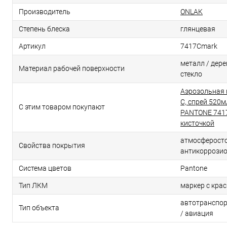
Производитель
ONLAK
Степень блеска
глянцевая
Артикул
7417Cmark
металл / дерев
Материал рабочей поверхности
стекло
Аэрозольная 
C, спрей 520м
С этим товаром покупают
PANTONE 7417
кисточкой
атмосферосто
Свойства покрытия
антикоррози
Система цветов
Pantone
Тип ЛКМ
маркер с кра
автотранспор
Тип объекта
/ авиация