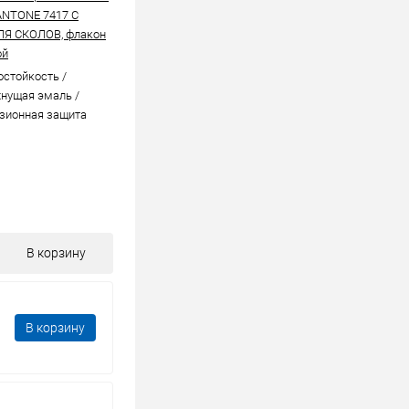
ANTONE 7417 C
ЛЯ СКОЛОВ, флакон
ой
стойкоcть /
нущая эмаль /
зионная защита
В корзину
В корзину