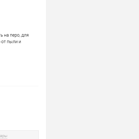
 на перо, для
 от пыли и
вары