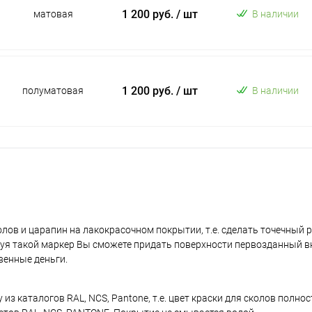
1 200 руб.
/ шт
матовая
В наличии
1 200 руб.
/ шт
полуматовая
В наличии
лов и царапин на лакокрасочном покрытии, т.е. сделать точечный 
уя такой маркер Вы сможете придать поверхности первозданный в
венные деньги.
з каталогов RAL, NCS, Pantone, т.е. цвет краски для сколов полно