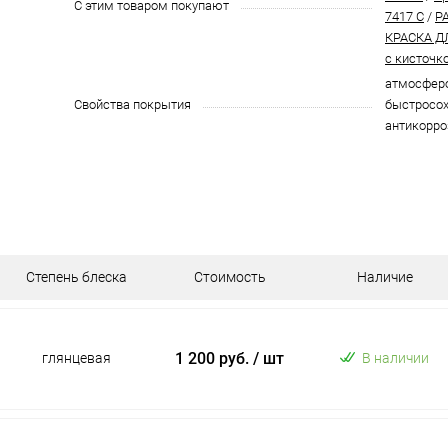
С этим товаром покупают
7417 C
/
P
КРАСКА Д
с кисточк
атмосферо
Свойства покрытия
быстросох
антикорро
Степень блеска
Стоимость
Наличие
1 200 руб.
/ шт
глянцевая
В наличии