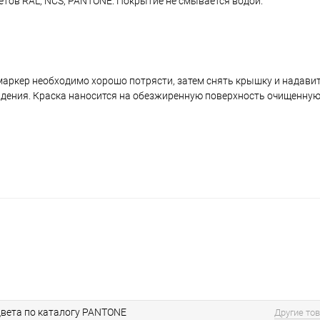
ветов RAL, NCS, PANTONE. Покрытие не смывается водой.
аркер необходимо хорошо потрясти, затем снять крышку и надавить
ждения. Краска наносится на обезжиренную поверхность очищенную
вета по каталогу PANTONE
Другие то