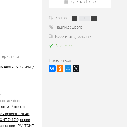
Купить в 1 клик
Кол-во:
Нашли дешевле
Рассчитать доставку
В наличии
ктеристики
Поделиться
е цвета по каталогу
k
ерево / бетон /
ластик / стекло
ая краска ONLAK,
ONE 7417 C, спрей
аска цвет PANTONE