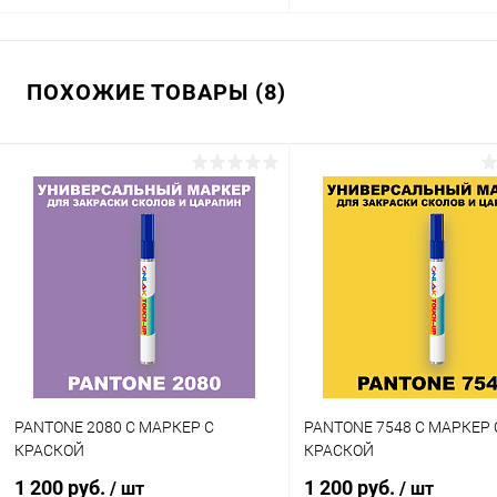
В корзину
В корзину
ПОХОЖИЕ ТОВАРЫ (8)
Купить в 1 клик
Сравнение
Купить в 1 клик
Сра
В избранное
В наличии
В избранное
В н
Цвет:
Цвет:
фиолетовые цвета по каталогу
фиолетовые цвета по катал
PANTONE
PANTONE
Объем:
Объем:
20мл
1кг
Степень блеска:
Степень блеска:
матовая
полуматовая
PANTONE 2080 C МАРКЕР С
PANTONE 7548 C МАРКЕР 
КРАСКОЙ
КРАСКОЙ
1 200 руб.
1 200 руб.
/ шт
/ шт