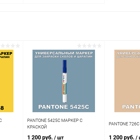
В корзину
внение
Купить в 1 клик
Сравнение
аличии
В избранное
В наличии
Цвет:
огу
фиолетовые цвета по каталогу
PANTONE
Степень блеска:
глянцевая
С
PANTONE 5425C МАРКЕР С
PANTONE 726C
КРАСКОЙ
1 200 руб.
1 200 руб.
/ шт
/