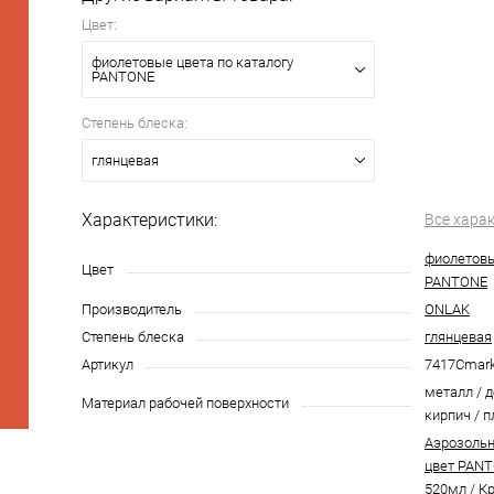
Цвет:
фиолетовые цвета по каталогу
PANTONE
Степень блеска:
глянцевая
Характеристики:
Все хара
фиолетовы
Цвет
PANTONE
Производитель
ONLAK
Степень блеска
глянцевая
Артикул
7417Cmar
металл / д
Материал рабочей поверхности
кирпич / п
Аэрозольн
цвет PANT
520мл
/
Кр