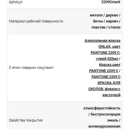
Артикул
2209Cmark
металл / дерево /
Материал рабочей поверхности
бетон / кирпич /
пластик / стекло
Аэрозольная краска
ONLAK, цвет
PANTONE 2209 C,
спрей 520мл
/
Краска цвет
С этим товаром покупают
PANTONE 2209 C
/
PANTONE 2209 C
КРАСКА ДЛЯ
СКОЛОВ, флакон с
кисточкой
атмосферостойкоcть
/ быстросохнущая
Свойства покрытия
эмаль /
антикоррозионная