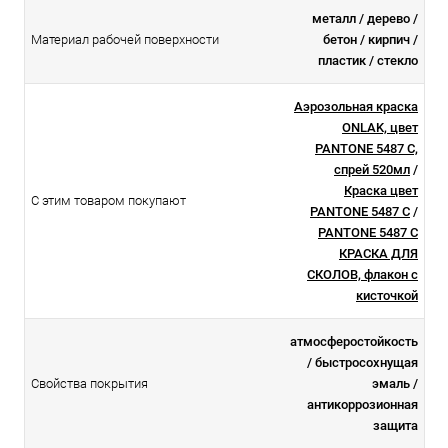
металл / дерево /
Материал рабочей поверхности
бетон / кирпич /
пластик / стекло
Аэрозольная краска
ONLAK, цвет
PANTONE 5487 C,
спрей 520мл
/
Краска цвет
С этим товаром покупают
PANTONE 5487 C
/
PANTONE 5487 C
КРАСКА ДЛЯ
СКОЛОВ, флакон с
кисточкой
атмосферостойкоcть
/ быстросохнущая
Свойства покрытия
эмаль /
антикоррозионная
защита