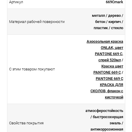
Артикул
669Cmark
металл / дерево /
Материал рабочей поверхности
бетон / кирпич /
пластик / стекло
Аэрозольная краска
ONLAK, цвет
PANTONE 669 C,
спрей 520мл
/
Краска цвет
С этим товаром покупают
PANTONE 669 C
/
PANTONE 669 C
КРАСКА ДЛЯ
СКОЛОВ, флакон с
кисточкой
атмосферостойкоcть
/ быстросохнущая
Свойства покрытия
эмаль /
антикоррозионная