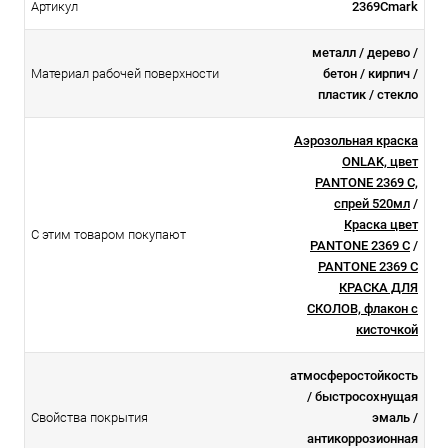
Артикул
2369Cmark
металл / дерево /
Материал рабочей поверхности
бетон / кирпич /
пластик / стекло
Аэрозольная краска
ONLAK, цвет
PANTONE 2369 C,
спрей 520мл
/
Краска цвет
С этим товаром покупают
PANTONE 2369 C
/
PANTONE 2369 C
КРАСКА ДЛЯ
СКОЛОВ, флакон с
кисточкой
атмосферостойкоcть
/ быстросохнущая
Свойства покрытия
эмаль /
антикоррозионная