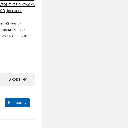
NTONE 475 C КРАСКА
В, флакон с
стойкоcть /
нущая эмаль /
зионная защита
В корзину
В корзину