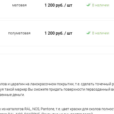
1 200 руб.
/ шт
матовая
В наличии
1 200 руб.
/ шт
полуматовая
В наличии
лов и царапин на лакокрасочном покрытии, т.е. сделать точечный 
уя такой маркер Вы сможете придать поверхности первозданный в
венные деньги.
з каталогов RAL, NCS, Pantone, т.е. цвет краски для сколов полно