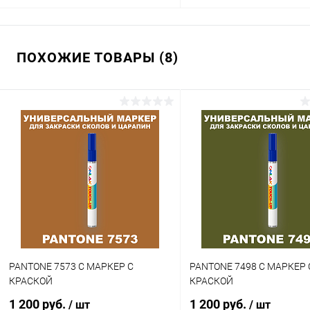
В корзину
В корзину
ПОХОЖИЕ ТОВАРЫ (8)
Купить в 1 клик
Сравнение
Купить в 1 клик
Сра
В избранное
В наличии
В избранное
В н
Цвет:
Цвет:
коричневые цвета по каталогу
коричневые цвета по катал
PANTONE
PANTONE
Степень блеска:
Объем:
глянцевая
1кг
Степень блеска:
полуматовая
PANTONE 7573 C МАРКЕР С
PANTONE 7498 C МАРКЕР 
КРАСКОЙ
КРАСКОЙ
1 200 руб.
1 200 руб.
/ шт
/ шт