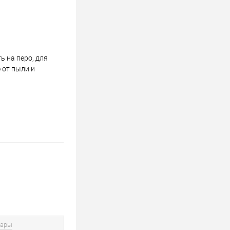
 на перо, для
 от пыли и
вары