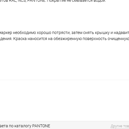
ветов RAL, NCS, PANTONE. Покрытие не смывается водой.
аркер необходимо хорошо потрясти, затем снять крышку и надавить
ждения. Краска наносится на обезжиренную поверхность очищенную
вета по каталогу PANTONE
Другие то