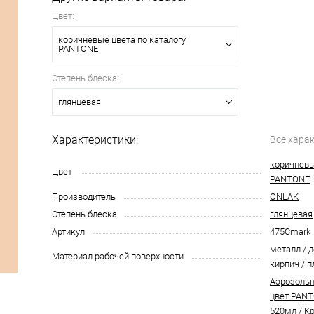
Цвет:
коричневые цвета по каталогу
PANTONE
Степень блеска:
глянцевая
Характеристики:
Все хара
коричневы
Цвет
PANTONE
Производитель
ONLAK
Степень блеска
глянцевая
Артикул
475Cmark
металл / д
Материал рабочей поверхности
кирпич / п
Аэрозольн
цвет PANT
520мл
/
Кр