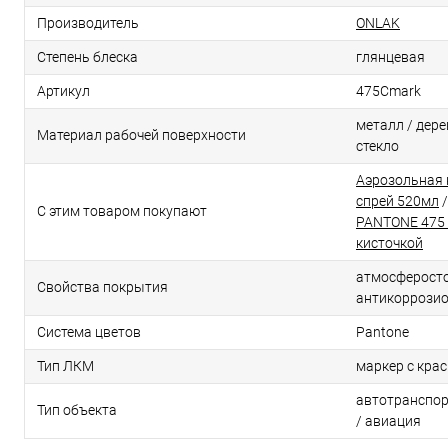
Производитель
ONLAK
Степень блеска
глянцевая
Артикул
475Cmark
металл / дерев
Материал рабочей поверхности
стекло
Аэрозольная 
спрей 520мл
С этим товаром покупают
PANTONE 475 
кисточкой
атмосферосто
Свойства покрытия
антикоррози
Система цветов
Pantone
Тип ЛКМ
маркер с кра
автотранспор
Тип объекта
/ авиация