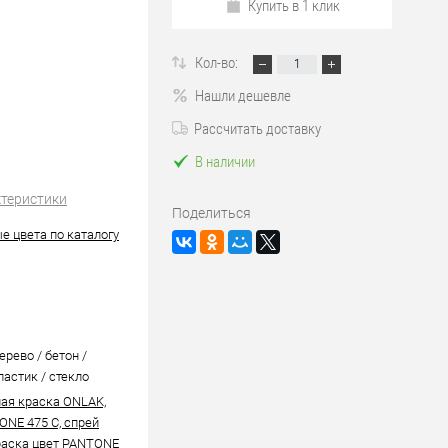
Купить в 1 клик
Кол-во:
Нашли дешевле
Рассчитать доставку
В наличии
ктеристики
Поделиться
е цвета по каталогу
ерево / бетон /
ластик / стекло
ая краска ONLAK,
ONE 475 C, спрей
аска цвет PANTONE