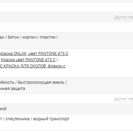
Другие то
о / бетон / кирпич / пластик /
краска ONLAK, цвет PANTONE 475 C,
/
Краска цвет PANTONE 475 C
/
C КРАСКА ДЛЯ СКОЛОВ, флакон с
йкоcть / быстросохнущая эмаль /
онная защита
Другие то
ской
т / спецтехника / водный транспорт