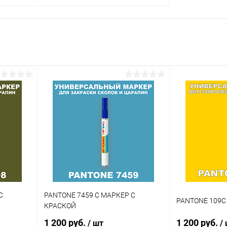
В корзину
внение
Купить в 1 клик
Сравнение
аличии
В избранное
В наличии
Цвет:
огу
коричневые цвета по каталогу
PANTONE
Объем:
20мл
Степень блеска:
матовая
С
PANTONE 7459 C МАРКЕР С
PANTONE 109C
КРАСКОЙ
1 200 руб.
1 200 руб.
/ шт
/