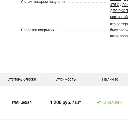
С этим товаром покупают
475 C
/
PA
ДЛЯ СКОЛО
кисточкой
атмосферо
Свойства покрытия
быстросох
антикорро
Степень блеска
Стоимость
Наличие
1 200 руб.
/ шт
глянцевая
В наличии