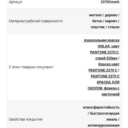
Артикул
2370Cmark
металл / дерево /
Материал рабочей поверхности
бетон / кирпич /
пластик / стекло
Аэрозольная краска
ONLAK, цвет
PANTONE 2370 C,
спрей 520мл
/
Краска цвет
С этим товаром покупают
PANTONE 2370 C
/
PANTONE 2370 C
КРАСКА ДЛЯ
СКОЛОВ, флакон с
кисточкой
атмосферостойкоcть
/ быстросохнущая
Свойства покрытия
эмаль /
антикоррозионная