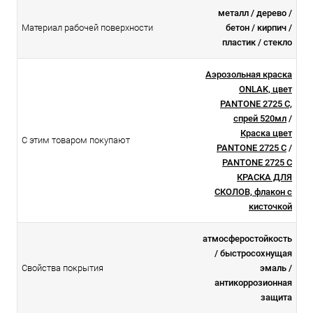
металл / дерево /
Материал рабочей поверхности
бетон / кирпич /
пластик / стекло
Аэрозольная краска
ONLAK, цвет
PANTONE 2725 C,
спрей 520мл
/
Краска цвет
С этим товаром покупают
PANTONE 2725 C
/
PANTONE 2725 C
КРАСКА ДЛЯ
СКОЛОВ, флакон с
кисточкой
атмосферостойкоcть
/ быстросохнущая
Свойства покрытия
эмаль /
антикоррозионная
защита