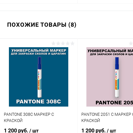
В корзину
В корзину
ПОХОЖИЕ ТОВАРЫ (8)
Купить в 1 клик
Сравнение
Купить в 1 клик
Сра
В избранное
В наличии
В избранное
В н
Цвет:
Цвет:
фиолетовые цвета по каталогу
фиолетовые цвета по катал
PANTONE
PANTONE
Объем:
Степень блеска:
1кг
глянцевая
Степень блеска:
полуматовая
PANTONE 308C МАРКЕР С
PANTONE 2051 C МАРКЕР 
КРАСКОЙ
КРАСКОЙ
1 200 руб.
1 200 руб.
/ шт
/ шт