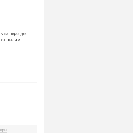
 на перо, для
 от пыли и
вары