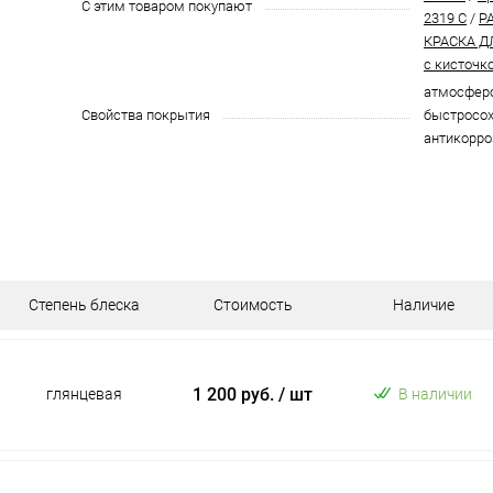
С этим товаром покупают
2319 C
/
P
КРАСКА Д
с кисточк
атмосферо
Свойства покрытия
быстросох
антикорро
Степень блеска
Стоимость
Наличие
1 200 руб.
/ шт
глянцевая
В наличии