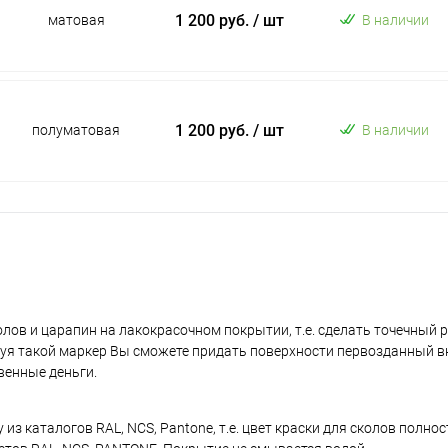
1 200 руб.
/ шт
матовая
В наличии
1 200 руб.
/ шт
полуматовая
В наличии
лов и царапин на лакокрасочном покрытии, т.е. сделать точечный 
уя такой маркер Вы сможете придать поверхности первозданный в
венные деньги.
з каталогов RAL, NCS, Pantone, т.е. цвет краски для сколов полно