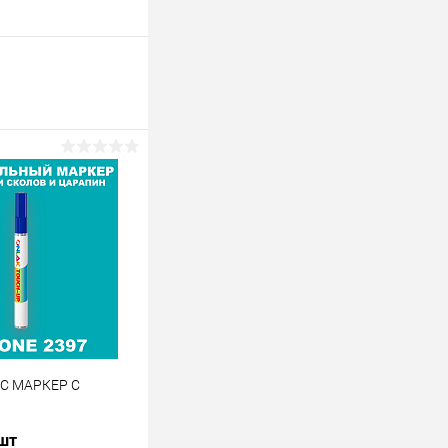
 C МАРКЕР С
 шт