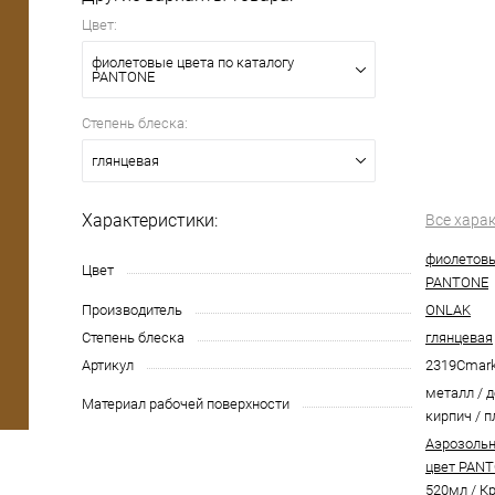
Цвет:
фиолетовые цвета по каталогу
PANTONE
Степень блеска:
глянцевая
Характеристики:
Все хара
фиолетовы
Цвет
PANTONE
Производитель
ONLAK
Степень блеска
глянцевая
Артикул
2319Cmar
металл / д
Материал рабочей поверхности
кирпич / п
Аэрозольн
цвет PANT
520мл
/
Кр