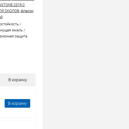
ANTONE 2319 C
ЛЯ СКОЛОВ, флакон
ой
стойкоcть /
нущая эмаль /
зионная защита
В корзину
В корзину