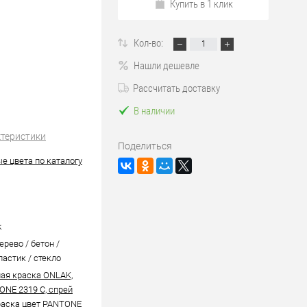
Купить в 1 клик
Кол-во:
Нашли дешевле
Рассчитать доставку
В наличии
ктеристики
Поделиться
е цвета по каталогу
k
ерево / бетон /
ластик / стекло
ая краска ONLAK,
ONE 2319 C, спрей
аска цвет PANTONE