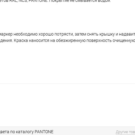
ветов RAL, NCS, PANTONE. Покрытие не смывается водой.
аркер необходимо хорошо потрясти, затем снять крышку и надавить
ждения. Краска наносится на обезжиренную поверхность очищенную
вета по каталогу PANTONE
Другие то