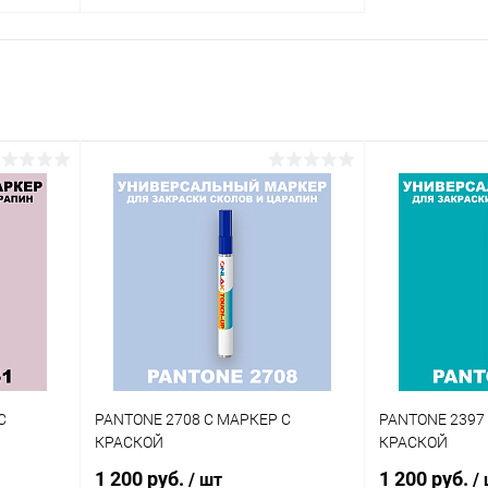
В корзину
внение
Купить в 1 клик
Сравнение
аличии
В избранное
В наличии
Цвет:
огу
фиолетовые цвета по каталогу
PANTONE
Объем:
20мл
Степень блеска:
матовая
С
PANTONE 2708 C МАРКЕР С
PANTONE 2397
КРАСКОЙ
КРАСКОЙ
1 200 руб.
1 200 руб.
/ шт
/