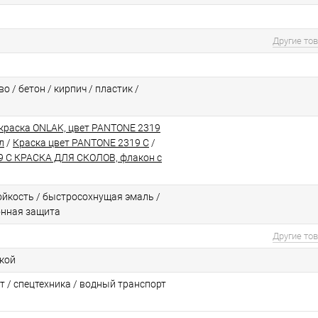
Другие то
о / бетон / кирпич / пластик /
краска ONLAK, цвет PANTONE 2319
л
/
Краска цвет PANTONE 2319 C
/
 C КРАСКА ДЛЯ СКОЛОВ, флакон с
йкоcть / быстросохнущая эмаль /
онная защита
Другие то
ской
т / спецтехника / водный транспорт