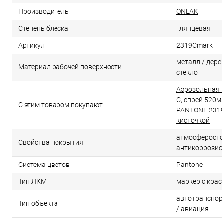
Производитель
ONLAK
Степень блеска
глянцевая
Артикул
2319Cmark
металл / дерев
Материал рабочей поверхности
стекло
Аэрозольная 
C, спрей 520м
С этим товаром покупают
PANTONE 2319
кисточкой
атмосферосто
Свойства покрытия
антикоррози
Система цветов
Pantone
Тип ЛКМ
маркер с кра
автотранспор
Тип объекта
/ авиация