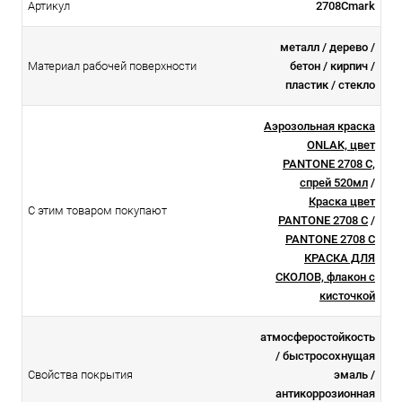
Артикул
2708Cmark
металл / дерево /
Материал рабочей поверхности
бетон / кирпич /
пластик / стекло
Аэрозольная краска
ONLAK, цвет
PANTONE 2708 C,
спрей 520мл
/
Краска цвет
С этим товаром покупают
PANTONE 2708 C
/
PANTONE 2708 C
КРАСКА ДЛЯ
СКОЛОВ, флакон с
кисточкой
атмосферостойкоcть
/ быстросохнущая
Свойства покрытия
эмаль /
антикоррозионная