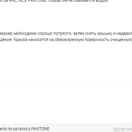
ветов RAL, NCS, PANTONE. Покрытие не смывается водой.
аркер необходимо хорошо потрясти, затем снять крышку и надавить
ждения. Краска наносится на обезжиренную поверхность очищенную
ета по каталогу PANTONE
Другие то