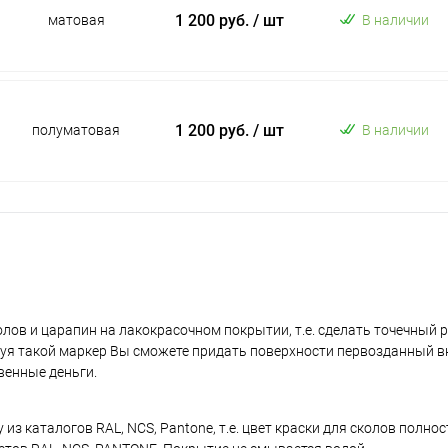
1 200 руб.
/ шт
матовая
В наличии
1 200 руб.
/ шт
полуматовая
В наличии
лов и царапин на лакокрасочном покрытии, т.е. сделать точечный 
уя такой маркер Вы сможете придать поверхности первозданный в
венные деньги.
з каталогов RAL, NCS, Pantone, т.е. цвет краски для сколов полно