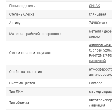
Производитель
ONLAK
Степень блеска
глянцевая
Артикул
7498Cmark
металл / дерев
Материал рабочей поверхности
стекло
Аэрозольная 
C, спрей 520м
С этим товаром покупают
PANTONE 7498
кисточкой
атмосферосто
Свойства покрытия
антикоррози
Система цветов
Pantone
Тип ЛКМ
маркер с кра
автотранспор
Тип объекта
/ авиация