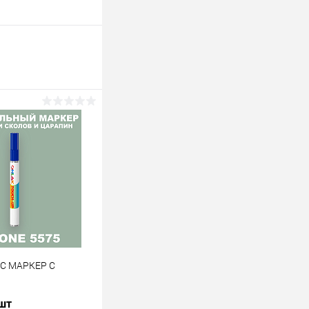
 C МАРКЕР С
 шт