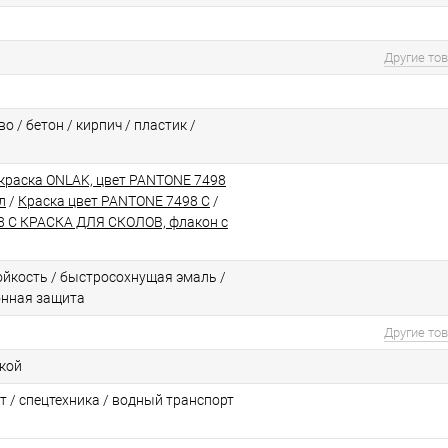
Другие то
о / бетон / кирпич / пластик /
краска ONLAK, цвет PANTONE 7498
л
/
Краска цвет PANTONE 7498 C
/
 C КРАСКА ДЛЯ СКОЛОВ, флакон с
йкоcть / быстросохнущая эмаль /
онная защита
Другие то
ской
т / спецтехника / водный транспорт