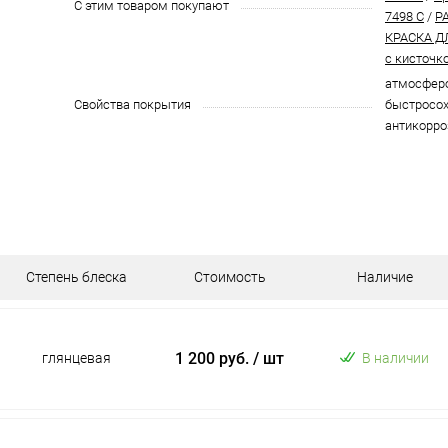
С этим товаром покупают
7498 C
/
P
КРАСКА Д
с кисточк
атмосферо
Свойства покрытия
быстросох
антикорро
Степень блеска
Стоимость
Наличие
1 200 руб.
/ шт
глянцевая
В наличии