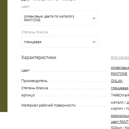
Цвет:
оливковые цвета по каталогу
PANTONE
Степень блеска:
глянцевая
Характеристики:
Все хара
оливковые
Цвет
PANTONE
Производитель
ONLAK
Степень блеска
глянцевая
Артикул
7498Cmar
металл / д
Материал рабочей поверхности
кирпич / п
Аэрозольн
цвет PANT
520мл
/
Кр