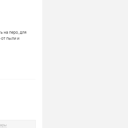
 на перо, для
 от пыли и
вары