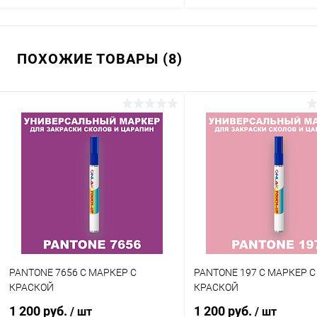
В корзину
В корзину
ПОХОЖИЕ ТОВАРЫ (8)
Купить в 1 клик
Сравнение
Купить в 1 клик
Сра
В избранное
В наличии
В избранное
В н
Цвет:
Цвет:
оливковые цвета по каталогу
оливковые цвета по катало
PANTONE
PANTONE
Степень блеска:
Объем:
глянцевая
20мл
Степень блеска:
матовая
PANTONE 7656 C МАРКЕР С
PANTONE 197 C МАРКЕР С
КРАСКОЙ
КРАСКОЙ
1 200 руб.
1 200 руб.
/ шт
/ шт