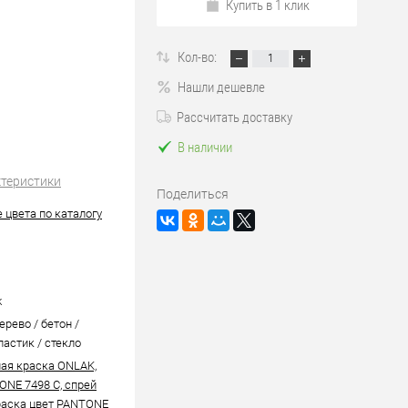
Купить в 1 клик
Кол-во:
Нашли дешевле
Рассчитать доставку
В наличии
ктеристики
Поделиться
 цвета по каталогу
k
ерево / бетон /
ластик / стекло
ая краска ONLAK,
ONE 7498 C, спрей
аска цвет PANTONE