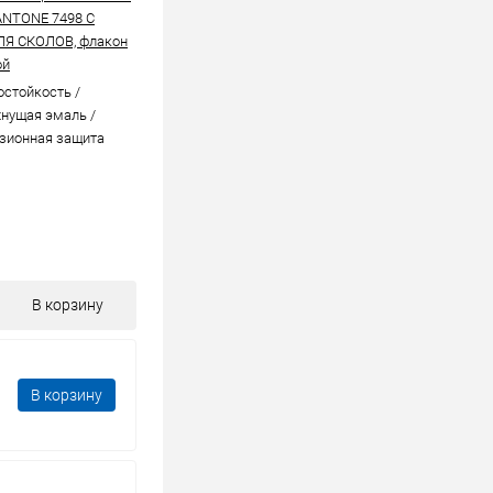
ANTONE 7498 C
ЛЯ СКОЛОВ, флакон
ой
стойкоcть /
нущая эмаль /
зионная защита
В корзину
В корзину