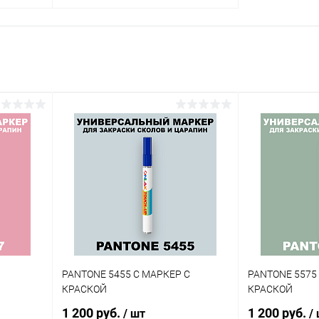
В корзину
внение
Купить в 1 клик
Сравнение
аличии
В избранное
В наличии
Цвет:
гу
оливковые цвета по каталогу
PANTONE
Объем:
1кг
Степень блеска:
полуматовая
PANTONE 5455 C МАРКЕР С
PANTONE 5575
КРАСКОЙ
КРАСКОЙ
1 200 руб.
1 200 руб.
/ шт
/