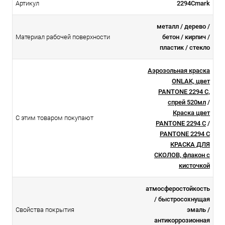
Артикул
2294Cmark
металл / дерево /
Материал рабочей поверхности
бетон / кирпич /
пластик / стекло
Аэрозольная краска
ONLAK, цвет
PANTONE 2294 C,
спрей 520мл
/
Краска цвет
С этим товаром покупают
PANTONE 2294 C
/
PANTONE 2294 C
КРАСКА ДЛЯ
СКОЛОВ, флакон с
кисточкой
атмосферостойкоcть
/ быстросохнущая
Свойства покрытия
эмаль /
антикоррозионная