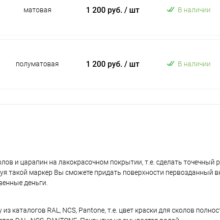
1 200 руб.
/ шт
матовая
В наличии
1 200 руб.
/ шт
полуматовая
В наличии
лов и царапин на лакокрасочном покрытии, т.е. сделать точечный 
уя такой маркер Вы сможете придать поверхности первозданный в
венные деньги.
з каталогов RAL, NCS, Pantone, т.е. цвет краски для сколов полно