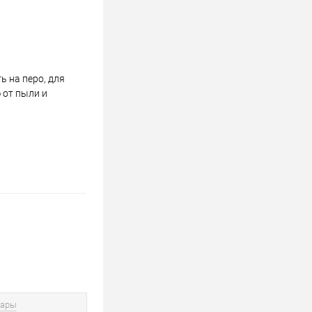
 на перо, для
 от пыли и
вары