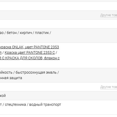
Другие то
о / бетон / кирпич / пластик /
краска ONLAK, цвет PANTONE 2353
л
/
Краска цвет PANTONE 2353 C
/
 C КРАСКА ДЛЯ СКОЛОВ, флакон с
йкоcть / быстросохнущая эмаль /
онная защита
Другие то
ской
т / спецтехника / водный транспорт