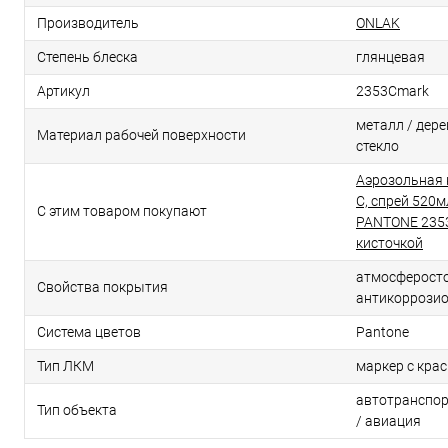
Производитель
ONLAK
Степень блеска
глянцевая
Артикул
2353Cmark
металл / дерев
Материал рабочей поверхности
стекло
Аэрозольная 
C, спрей 520м
С этим товаром покупают
PANTONE 2353
кисточкой
атмосферосто
Свойства покрытия
антикоррози
Система цветов
Pantone
Тип ЛКМ
маркер с кра
автотранспор
Тип объекта
/ авиация