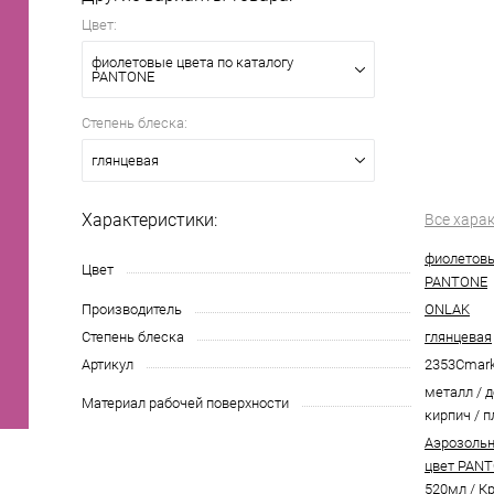
Цвет:
фиолетовые цвета по каталогу
PANTONE
Степень блеска:
глянцевая
Характеристики:
Все хара
фиолетовы
Цвет
PANTONE
Производитель
ONLAK
Степень блеска
глянцевая
Артикул
2353Cmar
металл / д
Материал рабочей поверхности
кирпич / п
Аэрозольн
цвет PANT
520мл
/
Кр