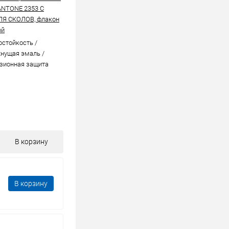
ANTONE 2353 C
ЛЯ СКОЛОВ, флакон
ой
стойкоcть /
нущая эмаль /
зионная защита
В корзину
В корзину