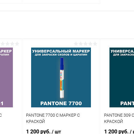
В корзину
внение
Купить в 1 клик
Сравнение
аличии
В избранное
В наличии
Цвет:
огу
фиолетовые цвета по каталогу
PANTONE
Объем:
1кг
Степень блеска:
полуматовая
С
PANTONE 7700 C МАРКЕР С
PANTONE 309 
КРАСКОЙ
КРАСКОЙ
1 200 руб.
1 200 руб.
/ шт
/