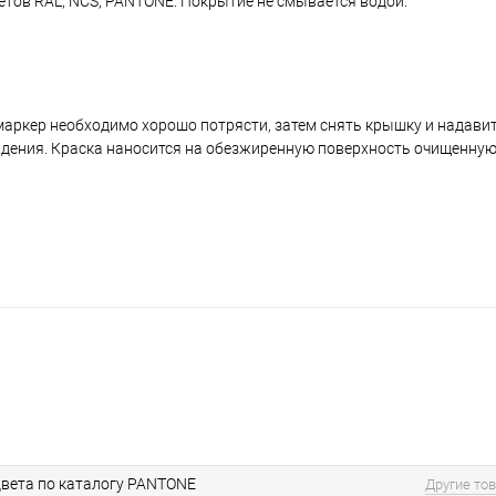
ветов RAL, NCS, PANTONE. Покрытие не смывается водой.
аркер необходимо хорошо потрясти, затем снять крышку и надавить
ждения. Краска наносится на обезжиренную поверхность очищенную
вета по каталогу PANTONE
Другие то