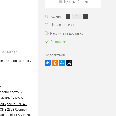
Купить в 1 клик
Кол-во:
Нашли дешевле
Рассчитать доставку
В наличии
ктеристики
Поделиться
е цвета по каталогу
k
ерево / бетон /
ластик / стекло
ая краска ONLAK,
ONE 2353 C, спрей
аска цвет PANTONE