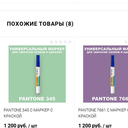
В корзину
В корзину
ПОХОЖИЕ ТОВАРЫ (8)
Купить в 1 клик
Сравнение
Купить в 1 клик
Сра
В избранное
В наличии
В избранное
В н
Цвет:
Цвет:
фиолетовые цвета по каталогу
фиолетовые цвета по катал
PANTONE
PANTONE
Объем:
Степень блеска:
20мл
глянцевая
Степень блеска:
матовая
PANTONE 345 C МАРКЕР С
PANTONE 7661 C МАРКЕР 
КРАСКОЙ
КРАСКОЙ
1 200 руб.
1 200 руб.
/ шт
/ шт