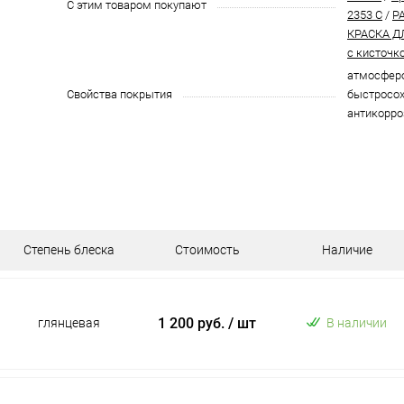
С этим товаром покупают
2353 C
/
P
КРАСКА Д
с кисточк
атмосферо
Свойства покрытия
быстросох
антикорро
Степень блеска
Стоимость
Наличие
1 200 руб.
/ шт
глянцевая
В наличии