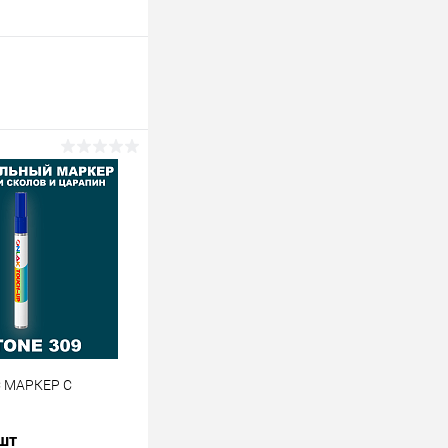
C МАРКЕР С
 шт