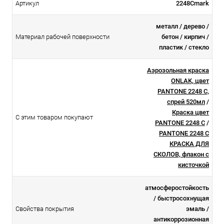
Артикул
2248Cmark
металл / дерево /
Материал рабочей поверхности
бетон / кирпич /
пластик / стекло
Аэрозольная краска
ONLAK, цвет
PANTONE 2248 C,
спрей 520мл
/
Краска цвет
С этим товаром покупают
PANTONE 2248 C
/
PANTONE 2248 C
КРАСКА ДЛЯ
СКОЛОВ, флакон с
кисточкой
атмосферостойкоcть
/ быстросохнущая
Свойства покрытия
эмаль /
антикоррозионная