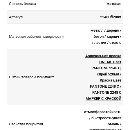
Степень блеска
матовая
Артикул
2248Cfl20mt
металл / дерево /
Материал рабочей поверхности
бетон / кирпич /
пластик / стекло
Аэрозольная краска
ONLAK, цвет
PANTONE 2248 C,
спрей 520мл
/
С этим товаром покупают
Краска цвет
PANTONE 2248 C
/
PANTONE 2248 C
МАРКЕР С КРАСКОЙ
атмосферостойкоcть
/ быстросохнущая
Свойства покрытия
эмаль /