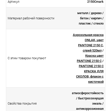
Артикул
2150Cmark
металл / дерево /
Материал рабочей поверхности
бетон / кирпич /
пластик / стекло
Аэрозольная краска
ONLAK, цвет
PANTONE 2150 C,
спрей 520мл
/
Краска цвет
С этим товаром покупают
PANTONE 2150 C
/
PANTONE 2150 C
КРАСКА ДЛЯ
СКОЛОВ, флакон с
кисточкой
атмосферостойкоcть
/ быстросохнущая
Свойства покрытия
эмаль /
антикоррозионная