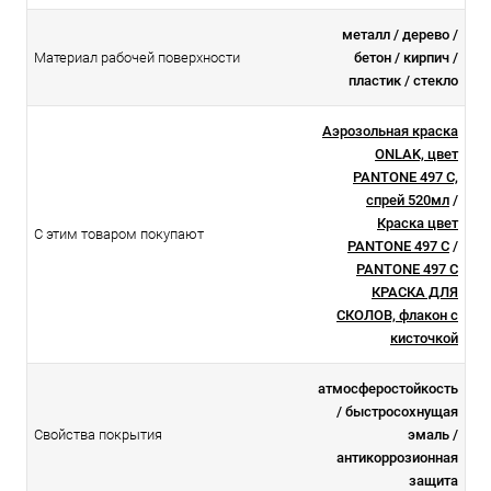
металл / дерево /
Материал рабочей поверхности
бетон / кирпич /
пластик / стекло
Аэрозольная краска
ONLAK, цвет
PANTONE 497 C,
спрей 520мл
/
Краска цвет
С этим товаром покупают
PANTONE 497 C
/
PANTONE 497 C
КРАСКА ДЛЯ
СКОЛОВ, флакон с
кисточкой
атмосферостойкоcть
/ быстросохнущая
Свойства покрытия
эмаль /
антикоррозионная
защита