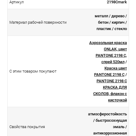
Артикул
2198Cmark
металл / дерево /
Материал рабочей поверхности
бетон / кирпич /
пластик / стекло
Аэрозольная краска
ONLAK, цвет
PANTONE 2198 C,
спрей 520мл
/
Краска цвет
С этим товаром покупают
PANTONE 2198 C
/
PANTONE 2198 C
КРАСКА ДЛЯ
СКОЛОВ, флакон с
кисточкой
атмосферостойкоcть
/ быстросохнущая
Свойства покрытия
эмаль /
антикоррозионная