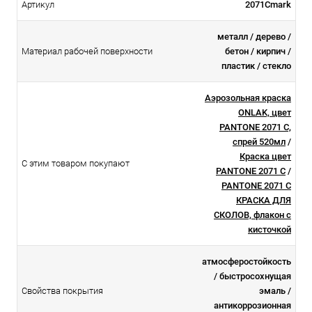
Артикул
2071Cmark
металл / дерево /
Материал рабочей поверхности
бетон / кирпич /
пластик / стекло
Аэрозольная краска
ONLAK, цвет
PANTONE 2071 C,
спрей 520мл
/
Краска цвет
С этим товаром покупают
PANTONE 2071 C
/
PANTONE 2071 C
КРАСКА ДЛЯ
СКОЛОВ, флакон с
кисточкой
атмосферостойкоcть
/ быстросохнущая
Свойства покрытия
эмаль /
антикоррозионная