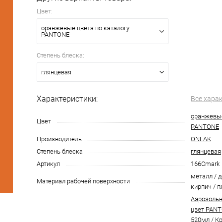
Цвет:
оранжевые цвета по каталогу
PANTONE
Степень блеска:
глянцевая
Характеристики:
Все хара
оранжевые
Цвет
PANTONE
Производитель
ONLAK
Степень блеска
глянцевая
Артикул
166Cmark
металл / д
Материал рабочей поверхности
кирпич / п
Аэрозольн
цвет PANT
520мл
/
Кр