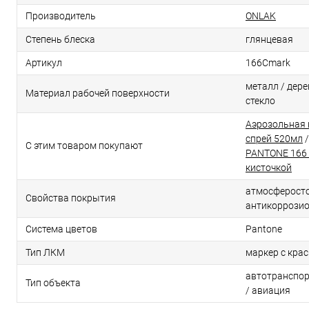
Производитель
ONLAK
Степень блеска
глянцевая
Артикул
166Cmark
металл / дерев
Материал рабочей поверхности
стекло
Аэрозольная 
спрей 520мл
С этим товаром покупают
PANTONE 166 
кисточкой
атмосферосто
Свойства покрытия
антикоррози
Система цветов
Pantone
Тип ЛКМ
маркер с кра
автотранспор
Тип объекта
/ авиация