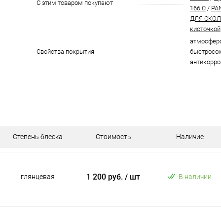
С этим товаром покупают
166 C
/
PA
ДЛЯ СКОЛО
кисточкой
атмосферо
Свойства покрытия
быстросох
антикорро
Степень блеска
Стоимость
Наличие
1 200 руб.
/ шт
глянцевая
В наличии