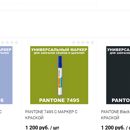
В корзину
внение
Купить в 1 клик
Сравнение
аличии
В избранное
В наличии
Цвет:
гу
оранжевые цвета по каталогу
PANTONE
Объем:
1кг
Степень блеска:
полуматовая
С
PANTONE 7495 C МАРКЕР С
PANTONE Black
КРАСКОЙ
КРАСКОЙ
1 200 руб.
1 200 руб.
/ шт
/