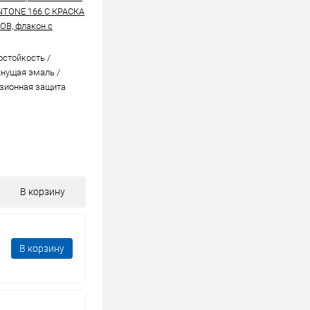
NTONE 166 C КРАСКА
В, флакон с
стойкоcть /
нущая эмаль /
зионная защита
В корзину
В корзину