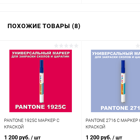
В корзину
В корзину
ПОХОЖИЕ ТОВАРЫ (8)
Купить в 1 клик
Сравнение
Купить в 1 клик
Сра
В избранное
В наличии
В избранное
В н
Цвет:
Цвет:
оранжевые цвета по каталогу
оранжевые цвета по катало
PANTONE
PANTONE
Объем:
Степень блеска:
20мл
глянцевая
Степень блеска:
матовая
PANTONE 1925C МАРКЕР С
PANTONE 2716 C МАРКЕР 
КРАСКОЙ
КРАСКОЙ
1 200 руб.
1 200 руб.
/ шт
/ шт