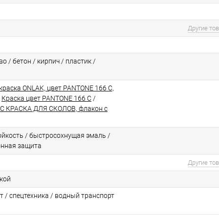
Другие то
о / бетон / кирпич / пластик /
краска ONLAK, цвет PANTONE 166 C,
/
Краска цвет PANTONE 166 C
/
C КРАСКА ДЛЯ СКОЛОВ, флакон с
йкоcть / быстросохнущая эмаль /
онная защита
Другие то
ской
т / спецтехника / водный транспорт