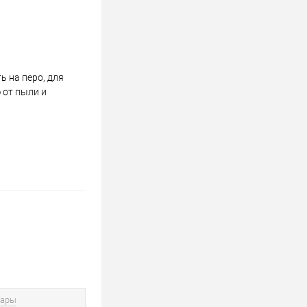
 на перо, для
 от пыли и
вары