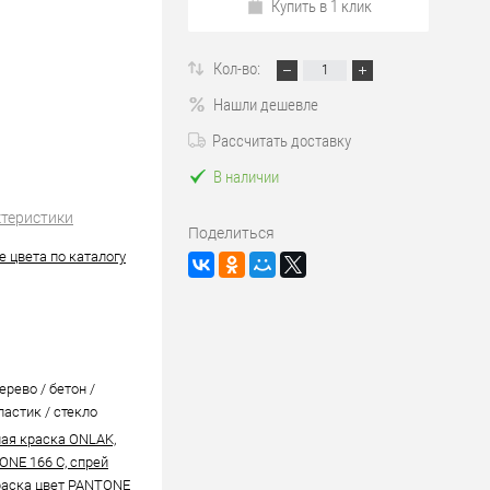
Купить в 1 клик
Кол-во:
Нашли дешевле
Рассчитать доставку
В наличии
ктеристики
Поделиться
 цвета по каталогу
ерево / бетон /
ластик / стекло
ая краска ONLAK,
ONE 166 C, спрей
аска цвет PANTONE