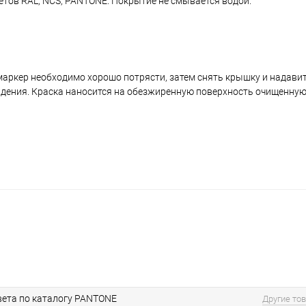
ветов RAL, NCS, PANTONE. Покрытие не смывается водой.
аркер необходимо хорошо потрясти, затем снять крышку и надавить
ждения. Краска наносится на обезжиренную поверхность очищенную
ета по каталогу PANTONE
Другие то