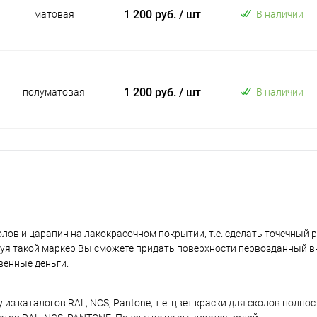
1 200 руб.
/ шт
матовая
В наличии
1 200 руб.
/ шт
полуматовая
В наличии
лов и царапин на лакокрасочном покрытии, т.е. сделать точечный 
уя такой маркер Вы сможете придать поверхности первозданный в
венные деньги.
з каталогов RAL, NCS, Pantone, т.е. цвет краски для сколов полно