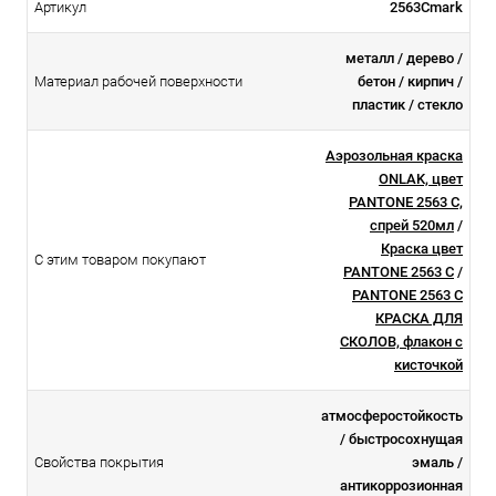
Артикул
2563Cmark
металл / дерево /
Материал рабочей поверхности
бетон / кирпич /
пластик / стекло
Аэрозольная краска
ONLAK, цвет
PANTONE 2563 C,
спрей 520мл
/
Краска цвет
С этим товаром покупают
PANTONE 2563 C
/
PANTONE 2563 C
КРАСКА ДЛЯ
СКОЛОВ, флакон с
кисточкой
атмосферостойкоcть
/ быстросохнущая
Свойства покрытия
эмаль /
антикоррозионная