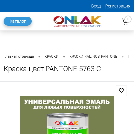
Вход
Регистрация
0
Каталог
•
•
•
Главная страница
КРАСКИ
КРАСКИ RAL, NCS, PANTONE
ГО
Краска цвет PANTONE 5763 C