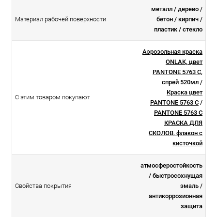
металл / дерево /
Материал рабочей поверхности
бетон / кирпич /
пластик / стекло
Аэрозольная краска
ONLAK, цвет
PANTONE 5763 C,
спрей 520мл
/
Краска цвет
С этим товаром покупают
PANTONE 5763 C
/
PANTONE 5763 C
КРАСКА ДЛЯ
СКОЛОВ, флакон с
кисточкой
атмосферостойкоcть
/ быстросохнущая
Свойства покрытия
эмаль /
антикоррозионная
защита