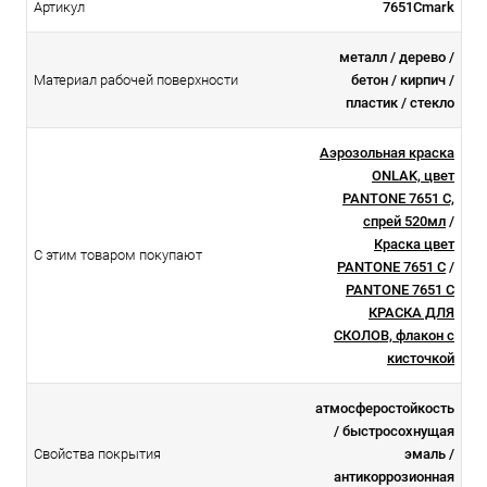
Артикул
7651Cmark
металл / дерево /
Материал рабочей поверхности
бетон / кирпич /
пластик / стекло
Аэрозольная краска
ONLAK, цвет
PANTONE 7651 C,
спрей 520мл
/
Краска цвет
С этим товаром покупают
PANTONE 7651 C
/
PANTONE 7651 C
КРАСКА ДЛЯ
СКОЛОВ, флакон с
кисточкой
атмосферостойкоcть
/ быстросохнущая
Свойства покрытия
эмаль /
антикоррозионная