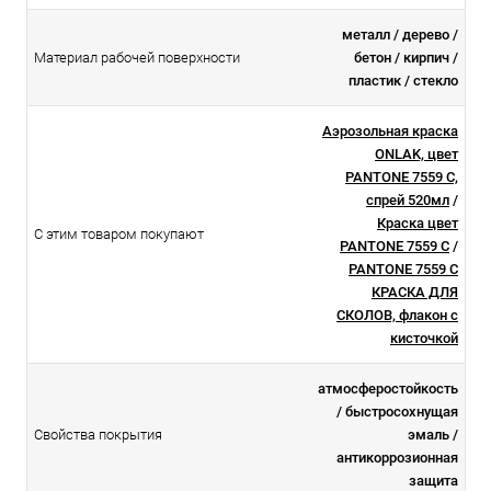
металл / дерево /
Материал рабочей поверхности
бетон / кирпич /
пластик / стекло
Аэрозольная краска
ONLAK, цвет
PANTONE 7559 C,
спрей 520мл
/
Краска цвет
С этим товаром покупают
PANTONE 7559 C
/
PANTONE 7559 C
КРАСКА ДЛЯ
СКОЛОВ, флакон с
кисточкой
атмосферостойкоcть
/ быстросохнущая
Свойства покрытия
эмаль /
антикоррозионная
защита