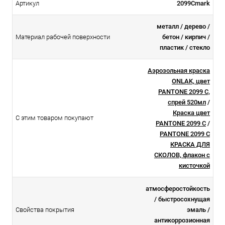
Артикул
2099Cmark
металл / дерево /
Материал рабочей поверхности
бетон / кирпич /
пластик / стекло
Аэрозольная краска
ONLAK, цвет
PANTONE 2099 C,
спрей 520мл
/
Краска цвет
С этим товаром покупают
PANTONE 2099 C
/
PANTONE 2099 C
КРАСКА ДЛЯ
СКОЛОВ, флакон с
кисточкой
атмосферостойкоcть
/ быстросохнущая
Свойства покрытия
эмаль /
антикоррозионная