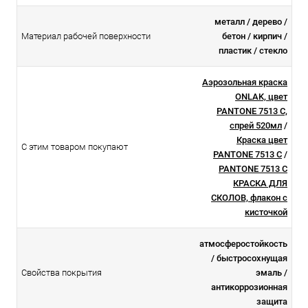
металл / дерево /
Материал рабочей поверхности
бетон / кирпич /
пластик / стекло
Аэрозольная краска
ONLAK, цвет
PANTONE 7513 C,
спрей 520мл
/
Краска цвет
С этим товаром покупают
PANTONE 7513 C
/
PANTONE 7513 C
КРАСКА ДЛЯ
СКОЛОВ, флакон с
кисточкой
атмосферостойкоcть
/ быстросохнущая
Свойства покрытия
эмаль /
антикоррозионная
защита