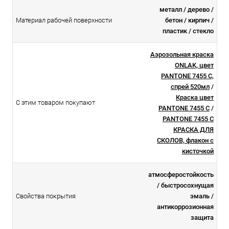
металл / дерево /
Материал рабочей поверхности
бетон / кирпич /
пластик / стекло
Аэрозольная краска
ONLAK, цвет
PANTONE 7455 C,
спрей 520мл
/
Краска цвет
С этим товаром покупают
PANTONE 7455 C
/
PANTONE 7455 C
КРАСКА ДЛЯ
СКОЛОВ, флакон с
кисточкой
атмосферостойкоcть
/ быстросохнущая
Свойства покрытия
эмаль /
антикоррозионная
защита