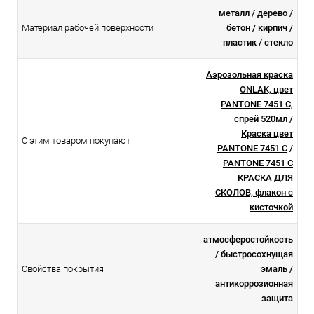
металл / дерево /
Материал рабочей поверхности
бетон / кирпич /
пластик / стекло
Аэрозольная краска
ONLAK, цвет
PANTONE 7451 C,
спрей 520мл
/
Краска цвет
С этим товаром покупают
PANTONE 7451 C
/
PANTONE 7451 C
КРАСКА ДЛЯ
СКОЛОВ, флакон с
кисточкой
атмосферостойкоcть
/ быстросохнущая
Свойства покрытия
эмаль /
антикоррозионная
защита