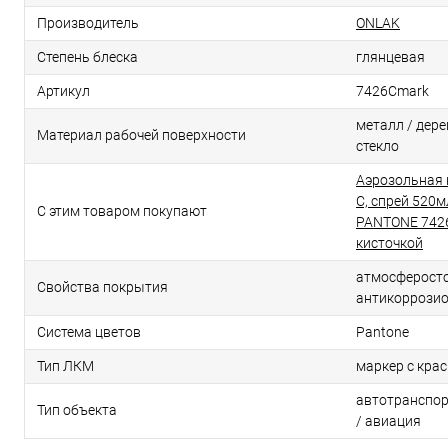
Производитель
ONLAK
Степень блеска
глянцевая
Артикул
7426Cmark
металл / дерев
Материал рабочей поверхности
стекло
Аэрозольная 
C, спрей 520м
С этим товаром покупают
PANTONE 7426
кисточкой
атмосферосто
Свойства покрытия
антикоррози
Система цветов
Pantone
Тип ЛКМ
маркер с кра
автотранспор
Тип объекта
/ авиация