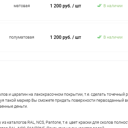
1 200 руб.
/ шт
матовая
В наличии
1 200 руб.
/ шт
полуматовая
В наличии
лов и царапин на лакокрасочном покрытии, т.е. сделать точечный 
уя такой маркер Вы сможете придать поверхности первозданный в
венные деньги.
з каталогов RAL, NCS, Pantone, т.е. цвет краски для сколов полно