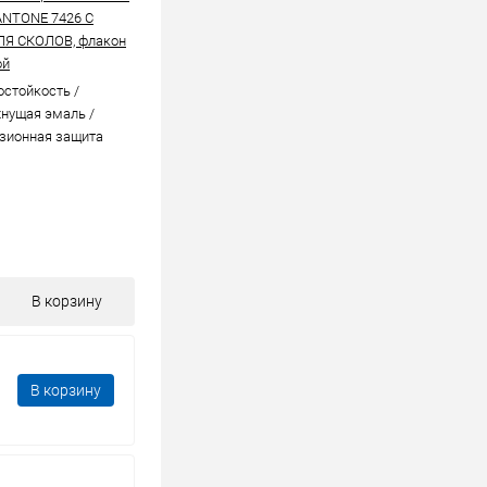
ANTONE 7426 C
ЛЯ СКОЛОВ, флакон
ой
стойкоcть /
нущая эмаль /
зионная защита
В корзину
В корзину