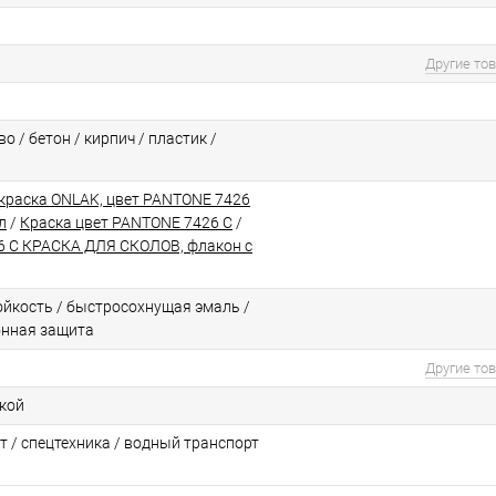
Другие то
о / бетон / кирпич / пластик /
краска ONLAK, цвет PANTONE 7426
л
/
Краска цвет PANTONE 7426 C
/
 C КРАСКА ДЛЯ СКОЛОВ, флакон с
йкоcть / быстросохнущая эмаль /
онная защита
Другие то
ской
т / спецтехника / водный транспорт