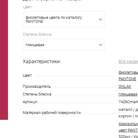
Цвет:
фиолетовые цвета по каталогу
PANTONE
Степень блеска:
глянцевая
Характеристики:
Все хара
фиолетовы
Цвет
PANTONE
Производитель
ONLAK
Степень блеска
глянцевая
Артикул
7426Cmar
металл / д
Материал рабочей поверхности
кирпич / п
Аэрозольн
цвет PANT
520мл
/
Кр