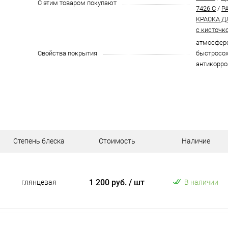
С этим товаром покупают
7426 C
/
P
КРАСКА Д
с кисточк
атмосферо
Свойства покрытия
быстросох
антикорро
Степень блеска
Стоимость
Наличие
1 200 руб.
/ шт
глянцевая
В наличии