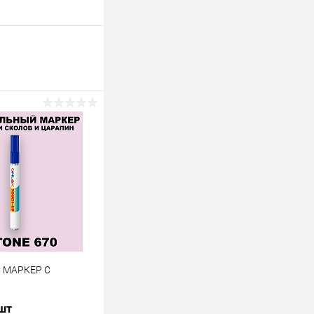
C МАРКЕР С
 шт