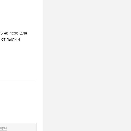
 на перо, для
 от пыли и
вары