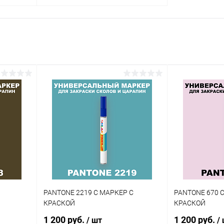
В корзину
внение
Купить в 1 клик
Сравнение
аличии
В избранное
В наличии
Цвет:
огу
фиолетовые цвета по каталогу
PANTONE
Степень блеска:
глянцевая
PANTONE 2219 C МАРКЕР С
PANTONE 670 
КРАСКОЙ
КРАСКОЙ
1 200 руб.
1 200 руб.
/ шт
/