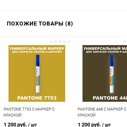
В корзину
В корзину
ПОХОЖИЕ ТОВАРЫ (8)
Купить в 1 клик
Сравнение
Купить в 1 клик
Сра
В избранное
В наличии
В избранное
В н
Цвет:
Цвет:
фиолетовые цвета по каталогу
фиолетовые цвета по катал
PANTONE
PANTONE
Объем:
Объем:
20мл
1кг
Степень блеска:
Степень блеска:
матовая
полуматовая
PANTONE 7753 C МАРКЕР С
PANTONE 448 C МАРКЕР С
КРАСКОЙ
КРАСКОЙ
1 200 руб.
1 200 руб.
/ шт
/ шт