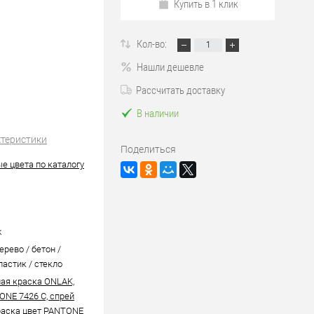
Купить в 1 клик
Кол-во:
Нашли дешевле
Рассчитать доставку
В наличии
ктеристики
Поделиться
е цвета по каталогу
k
ерево / бетон /
ластик / стекло
ая краска ONLAK,
ONE 7426 C, спрей
аска цвет PANTONE