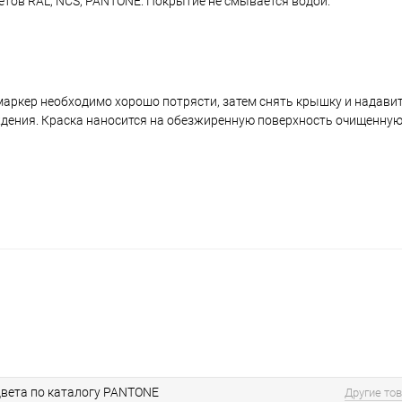
ветов RAL, NCS, PANTONE. Покрытие не смывается водой.
аркер необходимо хорошо потрясти, затем снять крышку и надавить
ждения. Краска наносится на обезжиренную поверхность очищенную
вета по каталогу PANTONE
Другие то