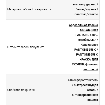
металл / дерево /
Материал рабочей поверхности
бетон / кирпич /
пластик / стекло
Аэрозольная краска
ONLAK, цвет
PANTONE 658 C,
спрей 520мл
/
Краска цвет
С этим товаром покупают
PANTONE 658 C
/
PANTONE 658 C
КРАСКА ДЛЯ
СКОЛОВ, флакон с
кисточкой
атмосферостойкоcть
/ быстросохнущая
Свойства покрытия
эмаль /
антикоррозионная
защита